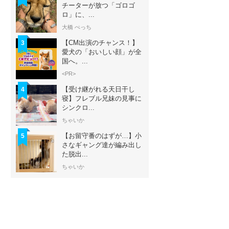
チーターが放つ「ゴロゴ
ロ」に、...
大橋 ぺっち
【CM出演のチャンス！】
3
愛犬の「おいしい顔」が全
国へ。...
<PR>
【受け継がれる天日干し
4
寝】フレブル兄妹の見事に
シンクロ...
ちゃいか
【お留守番のはずが…】小
5
さなギャング達が編み出し
た脱出...
ちゃいか