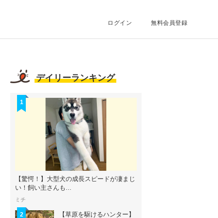
ログイン
無料会員登録
デイリーランキング
1
【驚愕！】大型犬の成長スピードが凄まじ
い！飼い主さんも...
ミチ
【草原を駆けるハンター】
2