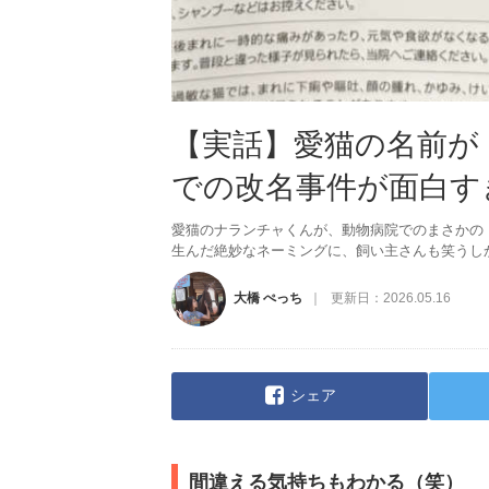
【実話】愛猫の名前が
での改名事件が面白す
愛猫のナランチャくんが、動物病院でのまさかの
生んだ絶妙なネーミングに、飼い主さんも笑うし
大橋 ぺっち
更新日：
2026.05.16
シェア
間違える気持ちもわかる（笑）