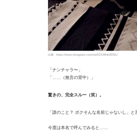
出典
https://www.instagram.com/reel/DXJMdn0D5IL/
「ナンチャラ〜」
「……（無言の背中）」
驚きの、完全スルー（笑）。
「誰のこと？ ボクそんな名前じゃないし」と
今度は本名で呼んでみると……