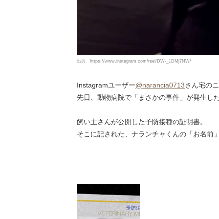
出典
https://www.instagram.com/reel/DW-_1DMj7NW/
Instagramユーザー
@narancia0713
さん宅のニ
先日、動物病院で「まさかの事件」が発生し
飼い主さんが公開した予防接種の証明書。
そこに記された、ナランチャくんの「お名前