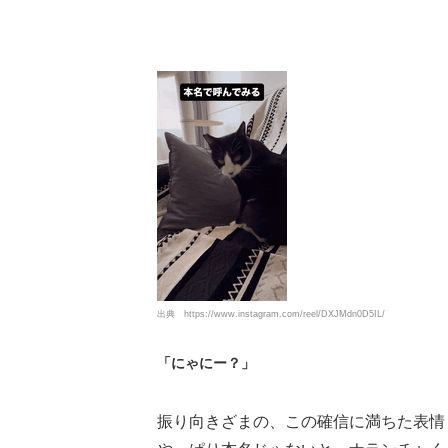
出典
https://www.instagram.com/reel/DXJMdn0D5IL/
「にゃにー？」
振り向きざまの、この確信に満ちた表情