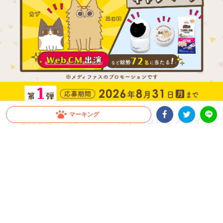
マーキング
うちの子がCMに！？「＃カブニョロとメディフ
ァス」キャンペーン第1弾開催！
Facebookシェア
Twitterシェア
LINE
1kg以上のメディファス、またはメディファスアドバンスの購入で、CM出演権や豪
華賞品が総勢72名に当たる！愛猫の下部尿路の健康ケアをしながら応募しよう！Inst
agramで動画を投稿、もしくは商品購入レシートで応募ができるよ！
PR
ペットライン株式会社
当選賞品はこちら！