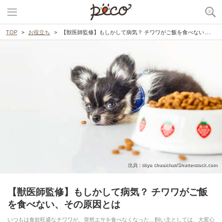
TOP
お役立ち
【獣医師監修】もしかして病気？ チワワがご飯を食べない、その原因とは
出典 : titiya chuaichat/Shutterstock.com
【獣医師監修】もしかして病気？ チワワがご飯
を食べない、その原因とは
いつもは食欲旺盛なチワワが、突然エサを食べなくなった…飼い主としては、大変心