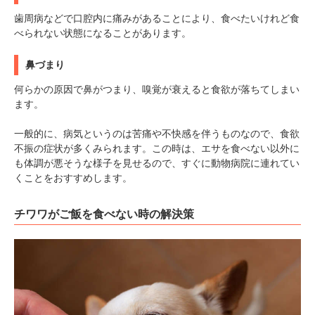
歯周病などで口腔内に痛みがあることにより、食べたいけれど食
べられない状態になることがあります。
鼻づまり
何らかの原因で鼻がつまり、嗅覚が衰えると食欲が落ちてしまい
ます。
PECOアプリをダウンロード済みの方
一般的に、病気というのは苦痛や不快感を伴うものなので、食欲
不振の症状が多くみられます。この時は、エサを食べない以外に
アプリで開く
も体調が悪そうな様子を見せるので、すぐに動物病院に連れてい
くことをおすすめします。
閉じる
チワワがご飯を食べない時の解決策
pecodogs
pecocats
いぬ部をフォロー
ねこ部をフォロー