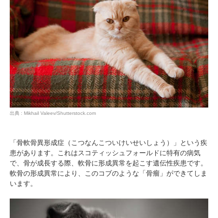
出典 : Mikhail Valeev/Shutterstock.com
「骨軟骨異形成症（こつなんこついけいせいしょう）」という疾
患があります。これはスコティッシュフォールドに特有の病気
で、骨が成長する際、軟骨に形成異常を起こす遺伝性疾患です。
軟骨の形成異常により、このコブのような「骨瘤」ができてしま
います。