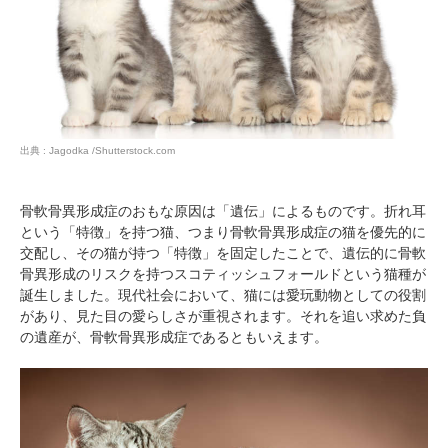
閉じる
出典 : Jagodka /Shutterstock.com
pecodogs
pecocats
いぬ部をフォロー
ねこ部をフォロー
骨軟骨異形成症のおもな原因は「遺伝」によるものです。折れ耳
という「特徴」を持つ猫、つまり骨軟骨異形成症の猫を優先的に
交配し、その猫が持つ「特徴」を固定したことで、遺伝的に骨軟
アプリをダウンロードする
骨異形成のリスクを持つスコティッシュフォールドという猫種が
誕生しました。現代社会において、猫には愛玩動物としての役割
があり、見た目の愛らしさが重視されます。それを追い求めた負
の遺産が、骨軟骨異形成症であるともいえます。