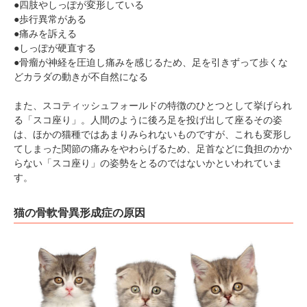
●四肢やしっぽが変形している
●歩行異常がある
●痛みを訴える
●しっぽが硬直する
●骨瘤が神経を圧迫し痛みを感じるため、足を引きずって歩くな
どカラダの動きが不自然になる
また、スコティッシュフォールドの特徴のひとつとして挙げられ
る「スコ座り」。人間のように後ろ足を投げ出して座るその姿
は、ほかの猫種ではあまりみられないものですが、これも変形し
てしまった関節の痛みをやわらげるため、足首などに負担のかか
らない「スコ座り」の姿勢をとるのではないかといわれていま
す。
猫の骨軟骨異形成症の原因
PECOアプリをダウンロード済みの方
アプリで開く