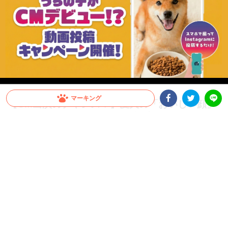
マーキング
【CM出演のチャンス！】愛犬の「おいしい顔」
が全国へ。メディコート動画投稿キャンペーン開
Facebookシェア
Twitterシェア
LINE
催！
愛犬がCMデビュー！？ペットライン『メディコート』では「おいしい顔」の動画投
稿キャンペーンを開催中。グランプリは2026年10月以降公開予定のWEB CMに出演
決定！さらに抽選で総計100名様に「ごほうびセット」をプレゼント。参加はInstagr
amに投稿するだけ。スマホで手軽に、うちの子の晴れ舞台を目指しましょう！
PR
ペットライン株式会社
グランプリはCM出演権！さらに抽選で総計100名様にプ