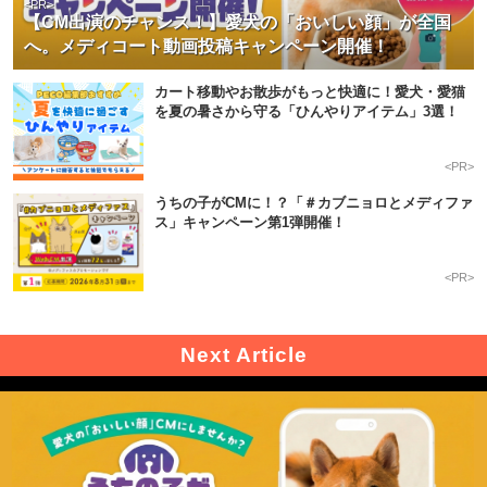
<PR>
【CM出演のチャンス！】愛犬の「おいしい顔」が全国
へ。メディコート動画投稿キャンペーン開催！
カート移動やお散歩がもっと快適に！愛犬・愛猫
を夏の暑さから守る「ひんやりアイテム」3選！
<PR>
うちの子がCMに！？「＃カブニョロとメディファ
ス」キャンペーン第1弾開催！
<PR>