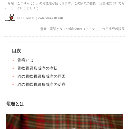
「骨瘤（こつりゅう）」の可能性が疑われます。この病気の原因、治療法についてみ
ていくことにしましょう。
2021.05.12 update
PECO編集部
監修：電話どうぶつ病院Anicli（アニクリ）24 三宅亜希院長
目次
骨瘤とは
骨軟骨異形成症の症状
猫の骨軟骨異形成症の原因
猫の骨軟骨異形成症の治療
骨瘤とは