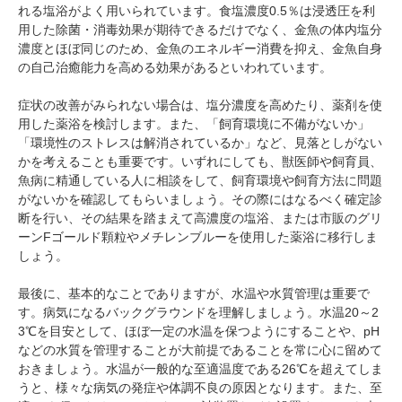
れる塩浴がよく用いられています。食塩濃度0.5％は浸透圧を利
pecodogs
pecocats
用した除菌・消毒効果が期待できるだけでなく、金魚の体内塩分
いぬ部をフォロー
ねこ部をフォロー
濃度とほぼ同じのため、金魚のエネルギー消費を抑え、金魚自身
の自己治癒能力を高める効果があるといわれています。
症状の改善がみられない場合は、塩分濃度を高めたり、薬剤を使
アプリをダウンロードする
用した薬浴を検討します。また、「飼育環境に不備がないか」
「環境性のストレスは解消されているか」など、見落としがない
かを考えることも重要です。いずれにしても、獣医師や飼育員、
魚病に精通している人に相談をして、飼育環境や飼育方法に問題
がないかを確認してもらいましょう。その際にはなるべく確定診
断を行い、その結果を踏まえて高濃度の塩浴、または市販のグリ
ーンFゴールド顆粒やメチレンブルーを使用した薬浴に移行しま
しょう。
最後に、基本的なことでありますが、水温や水質管理は重要で
す。病気になるバックグラウンドを理解しましょう。水温20～2
3℃を目安として、ほぼ一定の水温を保つようにすることや、pH
などの水質を管理することが大前提であることを常に心に留めて
おきましょう。水温が一般的な至適温度である26℃を超えてしま
うと、様々な病気の発症や体調不良の原因となります。また、至