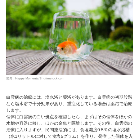
PECOアプリをダウンロード済みの方
出典 : Happy Moments/Shutterstock.com
アプリで開く
白雲病の治療には、塩水浴と薬浴があります。白雲病の初期段階
閉じる
なら塩水浴で十分効果があり、重症化している場合は薬浴で治療
します。
個体に白雲病の白い斑点を確認したら、まずはその個体をほかの
水槽や容器に移し、ほかの金魚と隔離します。その後、白雲病の
治療に入りますが、民間療法的には、食塩濃度0.5％の塩水浴槽
（水1リットルに対して食塩5グラム）を作り、発症した個体を入