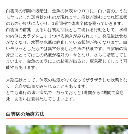
白雲病の初期の段階は、金魚の体表やウロコに、白い雲のような
モヤっとした斑点状のものが現れます。症状が進むにつれ斑点状
のものが膜状に広がり、1週間程で体表全体を覆っていきます。
白雲病の前兆、あるいは初期症状として現れる行動として、水槽
の内側にカラダをこすりつける動きがみられます。発症後は食欲
がなくなり、水面や水底に静止している状態が多くなります。白
いモヤっとしたものは異常分泌した金魚の粘液です。白雲病の病
原虫にとってはこの粘液が格好のエサとなり、さらに増殖してし
まいます。金魚のエラにこの粘液が出ると、窒息死してしまう可
能性もあります。
末期症状として、体表の粘液がなくなってザラザラした状態とな
り、充血や出血がみられることもあります。
とても進行の速い病気で、放っておくと1週間から2週間で窒息
死、あるいは衰弱死してしまいます。
白雲病の治療方法