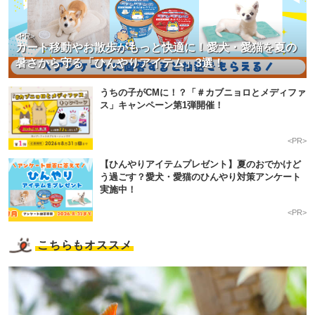
<PR>
カート移動やお散歩がもっと快適に！愛犬・愛猫を夏の
暑さから守る「ひんやりアイテム」3選！
うちの子がCMに！？「＃カブニョロとメディファ
ス」キャンペーン第1弾開催！
<PR>
【ひんやりアイテムプレゼント】夏のおでかけど
う過ごす？愛犬・愛猫のひんやり対策アンケート
実施中！
<PR>
こちらもオススメ