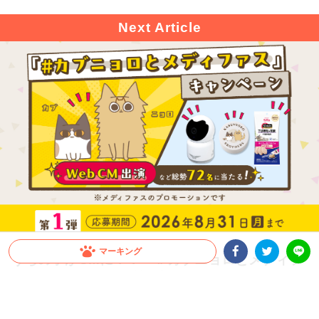
マーキング
うちの子がCMに！？「＃カブニョロとメディフ
ァス」キャンペーン第1弾開催！
Facebookシェア
Twitterシェア
LINE
1kg以上のメディファス、またはメディファスアドバンスの購入で、CM出演権や豪
華賞品が総勢72名に当たる！愛猫の下部尿路の健康ケアをしながら応募しよう！Inst