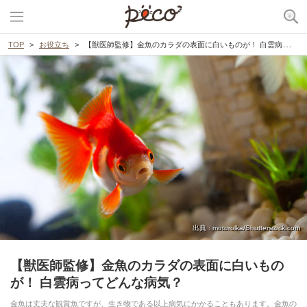
TOP
お役立ち
【獣医師監修】金魚のカラダの表面に白いものが！ 白雲病ってどんな病気？
出典 : motorolka/Shutterstock.com
【獣医師監修】金魚のカラダの表面に白いもの
が！ 白雲病ってどんな病気？
金魚は丈夫な観賞魚ですが、生き物である以上病気にかかることもあります。金魚の