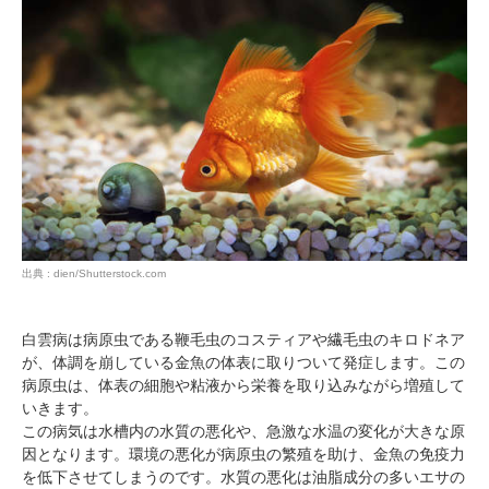
出典 : dien/Shutterstock.com
白雲病は病原虫である鞭毛虫のコスティアや繊毛虫のキロドネア
が、体調を崩している金魚の体表に取りついて発症します。この
病原虫は、体表の細胞や粘液から栄養を取り込みながら増殖して
いきます。
この病気は水槽内の水質の悪化や、急激な水温の変化が大きな原
因となります。環境の悪化が病原虫の繁殖を助け、金魚の免疫力
を低下させてしまうのです。水質の悪化は油脂成分の多いエサの