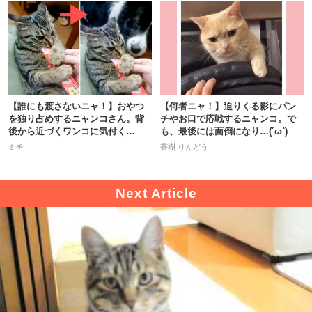
【誰にも渡さないニャ！】おやつ
【何者ニャ！】迫りくる影にパン
を独り占めするニャンコさん。背
チやお口で応戦するニャンコ。で
後から近づくワンコに気付く
も、最後には面倒になり…(´ω`)
と…！？
ミチ
蒼樹 りんどう