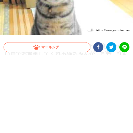
出典 : https://www.youtube.com
【お返事するニャ！】名前を呼ばれる度、かわい
マーキング
い声でお返事してくれる猫ちゃんが…(*´艸｀*) 4
Facebookシェア
Twitterシェア
LINE
2秒
2017.09.22 update
小早川 薫