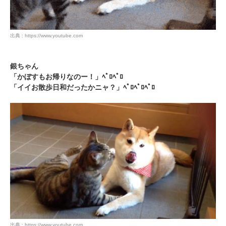
出典 : https://www.youtube.com
銀ちゃん
PECOアプリをダウンロード済みの方
「かぼすもお帰りなのー！」ﾍﾟﾛﾍﾟﾛ
「イイお散歩日和だったかニャ？」ﾍﾟﾛﾍﾟﾛﾍﾟﾛ
アプリで開く
閉じる
pecodogs
pecocats
いぬ部をフォロー
ねこ部をフォロー
出典 : https://www.youtube.com