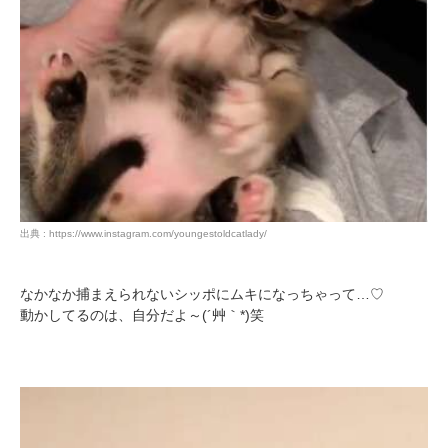
閉じる
pecodogs
pecocats
いぬ部をフォロー
ねこ部をフォロー
出典 : https://www.instagram.com/youngestoldcatlady/
アプリをダウンロードする
なかなか捕まえられないシッポにムキになっちゃって…♡
動かしてるのは、自分だよ～(´艸｀*)笑