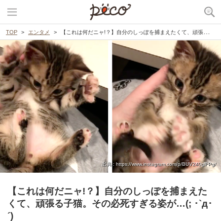
TOP
エンタメ
【これは何だニャ!？】自分のしっぽを捕まえたくて、頑張る子猫。その必死すぎる姿が…(; ･`д･´)
出典 : https://www.instagram.com/p/BUV240glFPg/
【これは何だニャ!？】自分のしっぽを捕まえた
くて、頑張る子猫。その必死すぎる姿が…(; ･`д･
´)