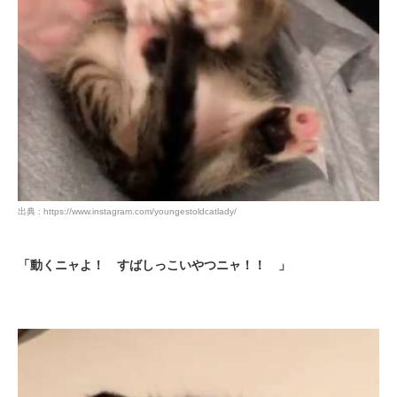
出典 : https://www.instagram.com/youngestoldcatlady/
「動くニャよ！ すばしっこいやつニャ！！ 」