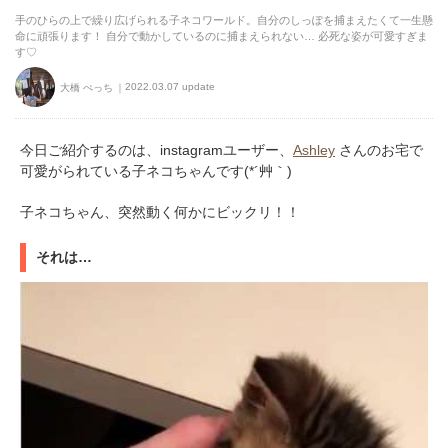
手のひらの上で繰り広げられる子ネコワールド。自分のしっぽを捕まえたくて一生懸
命に頑張ります！ 自分で動かしているのに捕まえられない… 必死な姿が可愛すぎま
す♡
2022.03.07 update
大橋 ぺっち
今日ご紹介するのは、instagramユーザー、
Ashley
さんのお宅で
可愛がられている子ネコちゃんです(*´艸｀)
子ネコちゃん、突然動く何かにビックリ！！
それは…