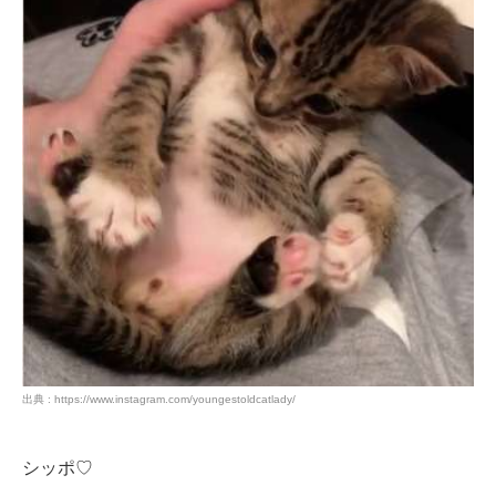
出典 : https://www.instagram.com/youngestoldcatlady/
シッポ♡