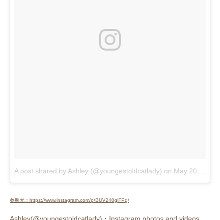
A post shared by Ashley (@youngestoldcatlady)
on
May 20, 2017 at 9:47pm PDT
参照元：https://www.instagram.com/p/BUV240glFPg/
Ashley(@youngestoldcatlady)・Instagram photos and videos