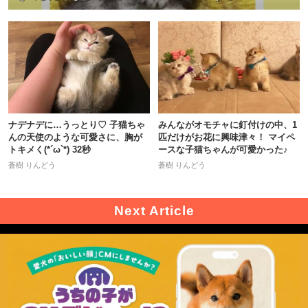
ナデナデに…うっとり♡ 子猫ちゃ
みんながオモチャに釘付けの中、1
んの天使のような可愛さに、胸が
匹だけがお花に興味津々！ マイペ
トキメく(*´ω`*) 32秒
ースな子猫ちゃんが可愛かった♪
蒼樹 りんどう
蒼樹 りんどう