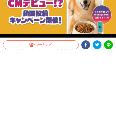
マーキング
【CM出演のチャンス！】愛犬の「おいしい顔」
が全国へ。メディコート動画投稿キャンペーン開
Facebookシェア
Twitterシェア
LINE
催！
愛犬がCMデビュー！？ペットライン『メディコート』では「おいしい顔」の動画投
稿キャンペーンを開催中。グランプリは2026年10月以降公開予定のWEB CMに出演
決定！さらに抽選で総計100名様に「ごほうびセット」をプレゼント。参加はInstagr
amに投稿するだけ。スマホで手軽に、うちの子の晴れ舞台を目指しましょう！
PR
ペットライン株式会社
グランプリはCM出演権！さらに抽選で総計100名様にプ
レゼントも