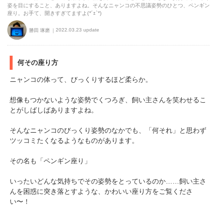
姿を目にすること、ありますよね。そんなニャンコの不思議姿勢のひとつ、ペンギン
座り。お手て、開きすぎてますよ(*´ｪ`*)
2022.03.23 update
勝田 琢磨
何その座り方
ニャンコの体って、びっくりするほど柔らか。
想像もつかないような姿勢でくつろぎ、飼い主さんを笑わせるこ
とがしばしばありますよね。
そんなニャンコのびっくり姿勢のなかでも、「何それ」と思わず
ツッコミたくなるようなものがあります。
その名も「ペンギン座り」
いったいどんな気持ちでその姿勢をとっているのか……飼い主さ
んを困惑に突き落とすような、かわいい座り方をご覧くださ
い〜！