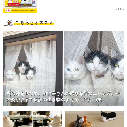
<PR>
こちらもオススメ
窓の外を見つめ、飼い主さんの帰りを待つニャンズ。そ
の姿がまるで伝説の生き物のようで…(*´Д｀)笑