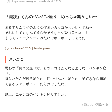
出典 : https://www.instagram.com/da.chorin1215/
「虎鉄」くんのペンギン座り、めっちゃ凛々しい〜！
まるでサムライのような佇まいカッコかわいいっすね〜！
それにしてもなんて柔らかそうなヒゲ袋（口のω）！
まるでシュークリームみたいでホワホワしてそうだ……！
@da.chorin1215 | Instagram
さいごに
思わず「何その座り方」とツッコミたくなるような、ペンギン座
り。
折りたたんだ後ろ足とか、四つ並んだ手足とか、猫好きなら満足
できるフェチポイントだらけでしたね。
以上、ニャンコのペンギン座りでした。
内容について報告する