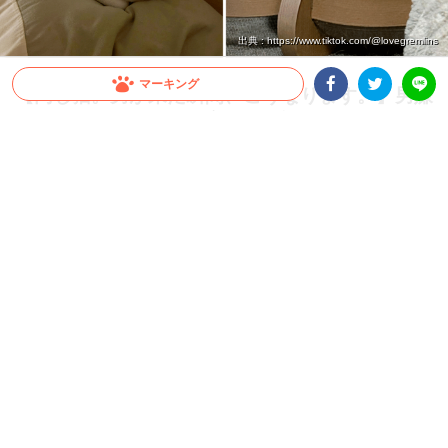
出典 : https://www.tiktok.com/@lovegremlins
マーキング
【同じ猫。男が来た瞬間、こうなります。】男嫌
いすぎるニャンコの豹変ぶりが話題！
Facebookシェア
Twitterシェア
LINE
美ねこさんだと思いきや…男性が来た瞬間、まさかの“別猫”へ！？ 男嫌いすぎるニャ
ンコ・ぺぺちゃんの変貌ぶりが激しすぎると話題です♪
2026.07.18 update
大橋 ぺっち
男嫌いすぎて別猫
TikTokユーザー
@lovegremlins
さん宅のニャンコ、ぺぺちゃんは
大の男嫌い。
男性が家にやってくるとまるで別猫のように顔が変わってしまう
のだとか。
まずは通常時のぺぺちゃん♪