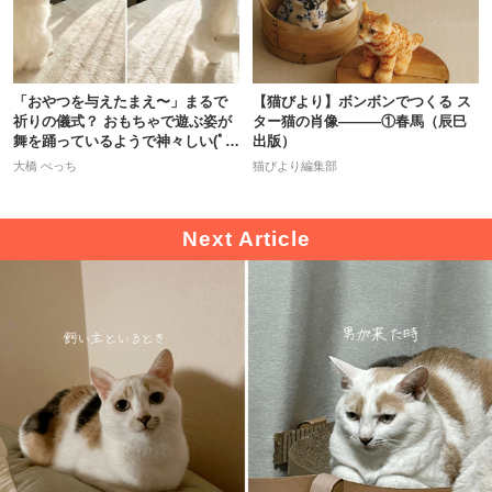
「おやつを与えたまえ〜」まるで
【猫びより】ボンボンでつくる ス
祈りの儀式？ おもちゃで遊ぶ姿が
ター猫の肖像―――①春馬（辰巳
舞を踊っているようで神々しい(ﾟ
出版）
дﾟ)
大橋 ぺっち
猫びより編集部