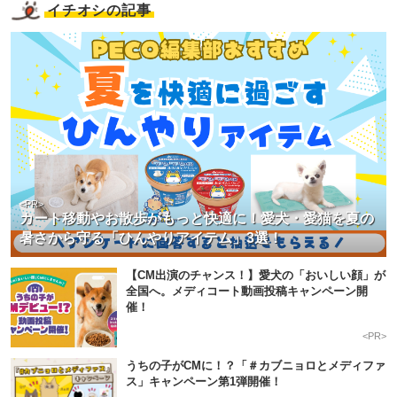
イチオシの記事
<PR>
カート移動やお散歩がもっと快適に！愛犬・愛猫を夏の
暑さから守る「ひんやりアイテム」3選！
【CM出演のチャンス！】愛犬の「おいしい顔」が
全国へ。メディコート動画投稿キャンペーン開
催！
<PR>
うちの子がCMに！？「＃カブニョロとメディファ
ス」キャンペーン第1弾開催！