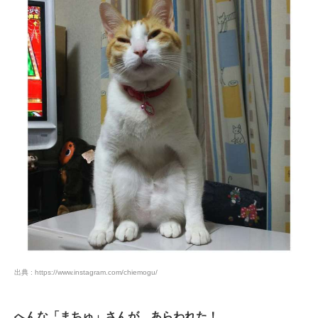
PECOアプリをダウンロード済みの方
アプリで開く
閉じる
pecodogs
pecocats
いぬ部をフォロー
ねこ部をフォロー
出典 : https://www.instagram.com/chiemogu/
アプリをダウンロードする
へんな「まちゅ」さんが、あらわれた！