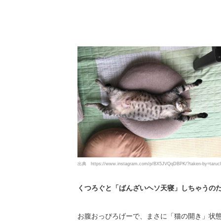
出典
https://www.instagram.com/p/BX5JVQqDBPK/?taken-by=taruc
くつろぐと「ばんざいヘソ天寝」しちゃうの
お腹おっぴろげーで、まさに「猫の開き」状