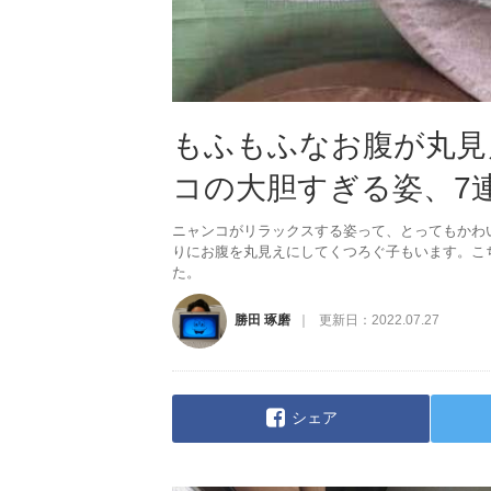
もふもふなお腹が丸見
コの大胆すぎる姿、7連発
ニャンコがリラックスする姿って、とってもかわ
りにお腹を丸見えにしてくつろぐ子もいます。こ
た。
勝田 琢磨
更新日：
2022.07.27
シェア