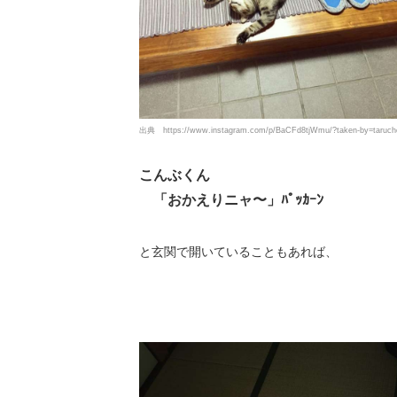
出典
https://www.instagram.com/p/BaCFd8tjWmu/?taken-by=taruch
こんぶくん
「おかえりニャ〜」ﾊﾟｯｶｰﾝ
と玄関で開いていることもあれば、