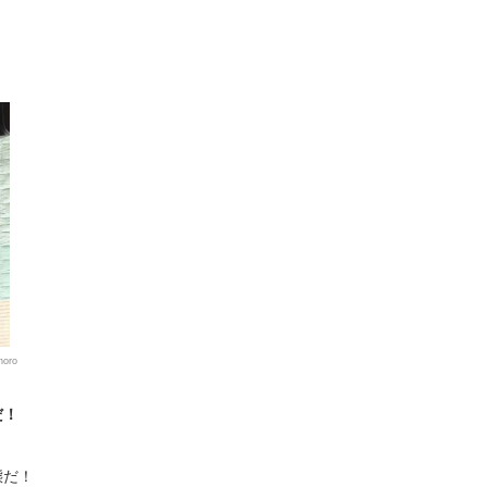
horo
だ！
態だ！