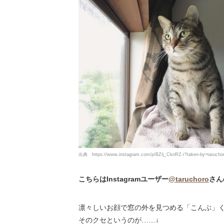
出典
https://www.instagram.com/p/BZIj_CknRZ-/?taken-by=tarucho
こちらはInstagramユーザー
@taruchoro
さん
凛々しいお顔で窓の外を見つめる「こんぶ」
そのクセというのが……↓