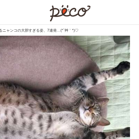
PECO
ャンコの大胆すぎる姿、7連発…(*´艸｀*)♡