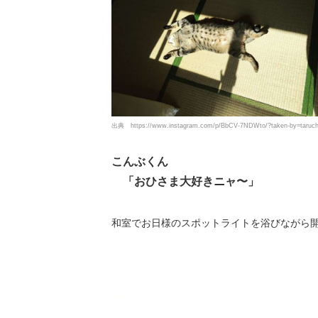
出典
https://www.instagram.com/p/BbCV-7NDWto/?taken-by=taruch
こんぶくん
「おひさま大好きニャ〜」
和室でお日様のスポットライトを浴びながら