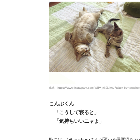
出典
https://www.instagram.com/p/BV_nk9LjItw/?taken-by=taruchor
こんぶくん
「こうして寝ると」
「気持ちいいニャよ」
時には、@taruchoroさんが預かる保護猫