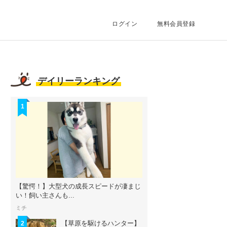
ログイン
無料会員登録
デイリーランキング
1
【驚愕！】大型犬の成長スピードが凄まじ
い！飼い主さんも...
ミチ
【草原を駆けるハンター】
2