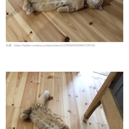
出典 : https://twitter.com/puuuutttyo/status/1258990093894729728