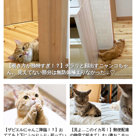
【覗き方が独特すぎ！？】チラリと顔出すニャンコちゃ
ん。 見えてない部分は無防備極まりなかった…♡
【ザビエルにゃんこ降臨！？】お
【見よ…このイカ耳！】郵便配達
ててを上下にふ〜りふり♪ 祈ってい
の物音で起きてしまい激おこモー