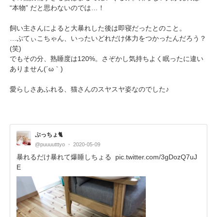
“本物” だと思わないのでは…！
飼い主さんによると大暴れした後は即寝だったとのこと。
…ぷてぃこちゃん、いったいどれだけ体力をつかったんだろう？
(笑)
でもその分、熟睡度は120%。さぞかし気持ちよく眠ったに違い
ありません(´ω｀)
愛らしさあふれる、猫さんのスヤスヤ姿なのでした♪
ぷっちょ🐈
@puuuutttyo
2020-05-09
暴れるだけ暴れて爆睡しちょる
pic.twitter.com/3gDozQ7uJ
E