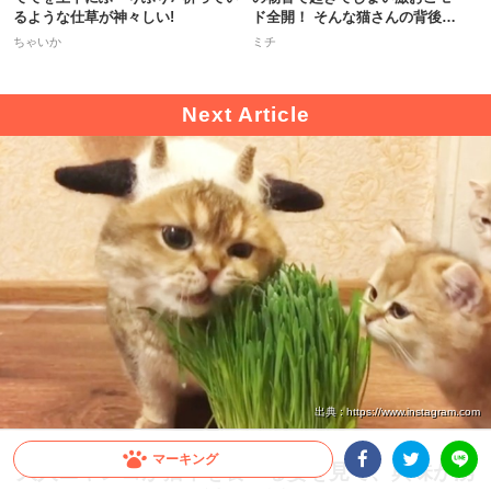
るような仕草が神々しい!
ド全開！ そんな猫さんの背後
で！？
ちゃいか
ミチ
出典 : https://www.instagram.com
マーキング
大人ニャンコが猫草を食べる姿を見て、興味が湧