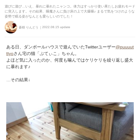
遊びに遊び…いえ、暴れに暴れたニャンコ。体力はすっかり使い果たしお疲れモード
に突入します。その結果、睡魔さんに負け床の上で大爆睡♪ まるで気をつけのような
姿勢で眠る姿がなんとも愛らしいのでした！
2022.08.15 update
蒼樹 りんどう
ある日、ダンボールハウスで遊んでいたTwitterユーザー
@puuuut
ttyo
さん宅の猫「ぷてぃこ」ちゃん。
よほど気に入ったのか、何度も噛んではケリケリを繰り返し盛大
に暴れます♪
…その結果↓