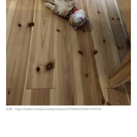
出典 : https://twitter.com/puuuutttyo/status/1258990093894729728