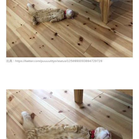
出典 : https://twitter.com/puuuutttyo/status/1258990093894729728