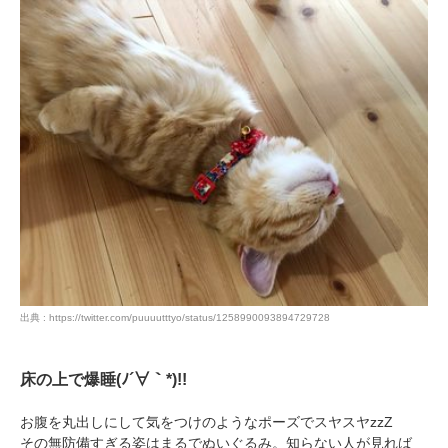
PECOアプリをダウンロード済みの方
アプリで開く
閉じる
pecodogs
pecocats
いぬ部をフォロー
ねこ部をフォロー
出典 : https://twitter.com/puuuutttyo/status/1258990093894729728
床の上で爆睡(ﾉ´∀｀*)!!
アプリをダウンロードする
お腹を丸出しにして気をつけのようなポーズでスヤスヤzzZ
その無防備すぎる姿はまるでぬいぐるみ。知らない人が見れば