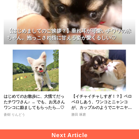
【はじめましてのご挨拶？】垂れ耳が可愛いチワワの赤
ちゃん。抱っこされ指に甘える姿が愛くるしい♡
はじめてのお散歩に、大慌てだっ
【イチャイチャしすぎ！？】ペロ
たチワワさん♪ → でも、お兄さん
ペロしあう、ワンコとニャンコ
ワンコに励ましてもらったら…♡
が、カップルのようでニヤニヤし
ちゃう♡
蒼樹 りんどう
勝田 琢磨