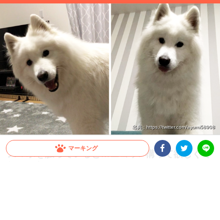
出典 : https://twitter.com/ayumi58908
マーキング
スマホを触っていると…ニコッ♪ 構って欲しくて
視界に入ってくるサモエド。アピールの圧がすご
Facebookシェア
Twitterシェア
LINE
かった！
スマホをいじっていると、何やら視界の先にチラチラと白い影…。どうやら構ってほ
しいサモエドさんが飼い主さんに振り向いてもらおうと必死のアピールをしてきま
す。こんな真っ直ぐな瞳で見つめられたら…かないません♡