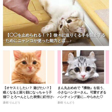
【◯◯を止められる！？】徐々に迫りくる手を阻止する
ためにニャンコが使った能力とは…♪
【オヤスミしたい？ 遊びたい？】
まん丸おめめで『獲物』を狙う、
眠くなると困り顔になっちゃう子
小さなハンターさん。可愛すぎる
猫♡ とろ〜んとした表情に釘付け♪
ハンティング姿に…やられた♡
蒼樹 りんどう
蒼樹 りんどう