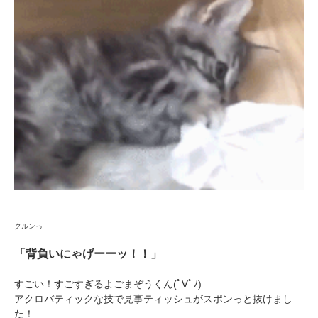
閉じる
pecodogs
pecocats
いぬ部をフォロー
ねこ部をフォロー
アプリをダウンロードする
クルンっ
「背負いにゃげーーッ！！」
すごい！すごすぎるよごまぞうくん(ﾟ∀ﾟﾉ)
アクロバティックな技で見事ティッシュがスポンっと抜けまし
た！