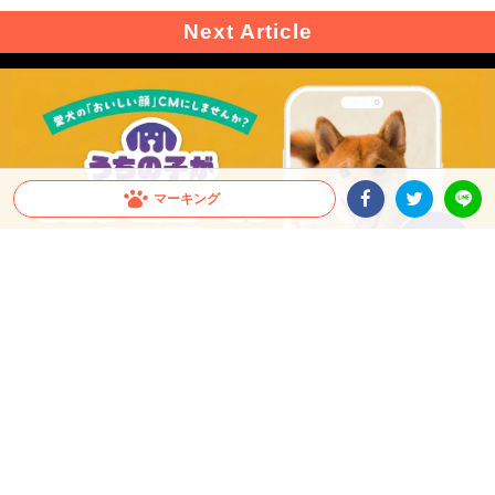
マーキング
Facebookシェア
Twitterシェア
LINE
【CM出演のチャンス！】愛犬の「おいしい顔」
が全国へ。メディコート動画投稿キャンペーン開
催！
愛犬がCMデビュー！？ペットライン『メディコート』では「おいしい顔」の動画投