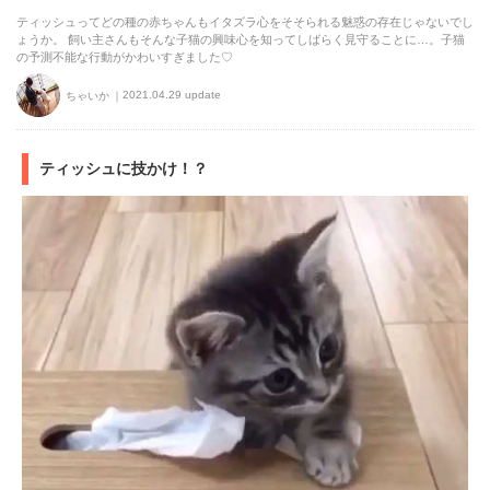
ティッシュってどの種の赤ちゃんもイタズラ心をそそられる魅惑の存在じゃないでし
ょうか。 飼い主さんもそんな子猫の興味心を知ってしばらく見守ることに…。子猫
の予測不能な行動がかわいすぎました♡
2021.04.29 update
ちゃいか
ティッシュに技かけ！？