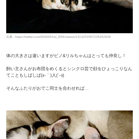
出典 : https://twitter.com/SHAKEhizi_BSK/status/1313253567235452928
体の大きさは違いますがピノ&リルちゃんはとっても仲良し！
飼い主さんがお布団をめくるとシンクロ芸で顔をひょっこりなん
てこともしばしば(ε-｀)人(´-з)
PECOアプリをダウンロード済みの方
そんなふたりがおでこ同士を合わせれば…
アプリで開く
閉じる