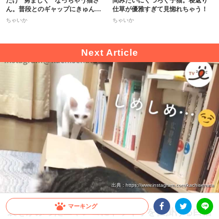
だけ “勇ましく” なっちゃう猫さ
間みたいにくつろぐ子猫。寝返り
ん。普段とのギャップにきゅんッ
仕草が優雅すぎて見惚れちゃう！
♡
ちゃいか
ちゃいか
出典 : https://www.instagram.com/kachisenata
マーキング
袋をかぶったニャンコにドッキリを仕掛ける白猫