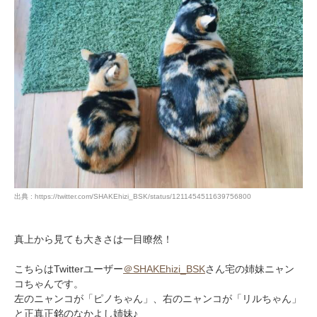
出典 : https://twitter.com/SHAKEhizi_BSK/status/1211454511639756800
真上から見ても大きさは一目瞭然！
こちらはTwitterユーザー
＠SHAKEhizi_BSK
さん宅の姉妹ニャン
コちゃんです。
左のニャンコが「ピノちゃん」、右のニャンコが「リルちゃん」
と正真正銘のなかよし姉妹♪