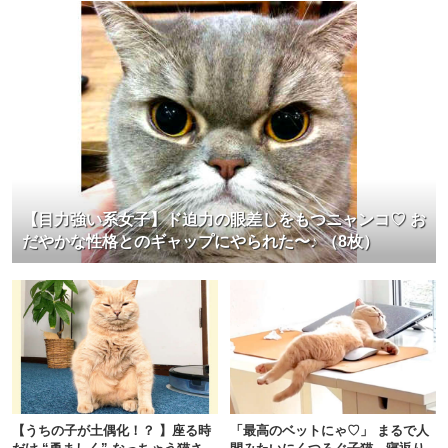
【目力強い系女子】ド迫力の眼差しをもつニャンコ♡ お
だやかな性格とのギャップにやられた〜♪ （8枚）
【うちの子が土偶化！？ 】座る時
「最高のベットにゃ♡」 まるで人