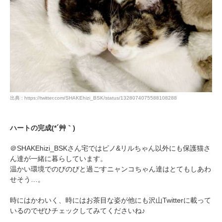
pecodogs
pecocats
いぬ部をフォロー
ねこ部をフォロー
アプリをダウンロードする
出典 : https://twitter.com/SHAKEhizi_BSK/status/1328074075588108288
ハートの完成(*´艸｀)
＠SHAKEhizi_BSKさん宅ではピノ&リルちゃん以外にも保護猫さ
ん達が一緒に暮らしています。
温かい環境でのびのびと過ごすニャンコちゃん達はとてもしあわ
せそう…。
時にはかわいく、時にはお茶目な姿が他にも沢山Twitterに載って
いるのでぜひチェックしてみてくださいね♪