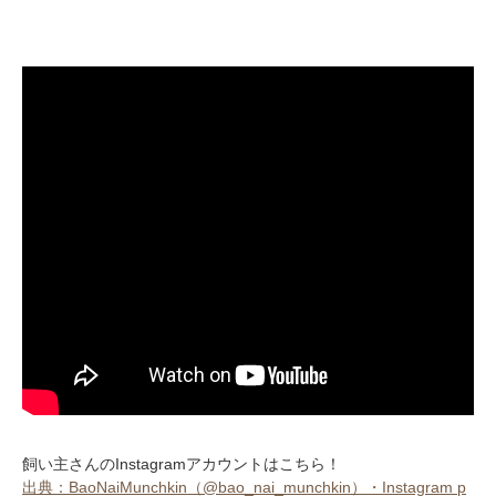
飼い主さんのInstagramアカウントはこちら！
出典：BaoNaiMunchkin（@bao_nai_munchkin）・Instagram p