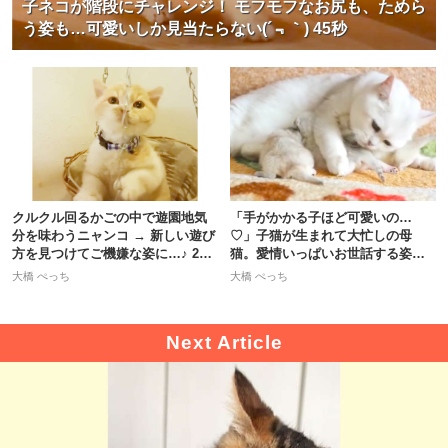
子ネコが階段にチャレンジ！ モフモフなお尻も、ためら
う姿も…可愛いしか見当たらない(´﹃｀) 45秒
クルクル回るかごの中で遊園地気
「手がかかる子ほど可愛いの…
分を味わうニャンコ → 新しい遊び
♡」子猫が生まれて大忙しの母
方を見つけてご機嫌な姿に…♪ 27
猫。愛情いっぱいお世話する姿に
秒
心温まる！
大橋 ぺっち
大橋 ぺっち