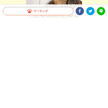
マーキング
Facebookシェア
Twitterシェア
LINE
「え、誰…？」 例のおやつの登場で子猫ちゃん
が豹変！ 必死すぎてあどけなさを忘れる…(ﾟ∀ﾟ)
イカ耳に鋭い眼光…。可愛くてあどけない子猫ちゃんが！？ 例のおやつの虜にハマ
ってしまった子猫ちゃんの豹変っぷりがすごすぎました(笑)
2021.12.28 update
ミチ
なんと言われようと…！
うにちゃんの子猫時代のこと。