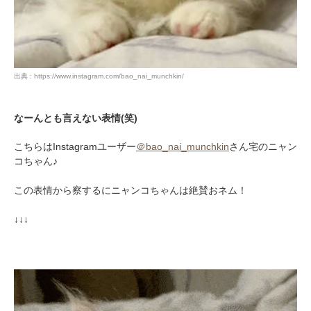
出典 : https://www.instagram.com/bao_nai_munchkin/
なーんとも言えない表情(笑)
こちらはInstagramユーザー
＠bao_nai_munchkin
さん宅のニャン
コちゃん♪
この表情から察するにニャンコちゃんは絶賛おネム！
↓↓↓