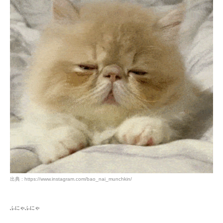
出典 : https://www.instagram.com/bao_nai_munchkin/
ふにゃふにゃ