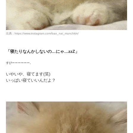
PECOアプリをダウンロード済みの方
出典 : https://www.instagram.com/bao_nai_munchkin/
アプリで開く
閉じる
「寝たりなんかしないの…にゃ…zzZ」
すぴーーーーーー。
いやいや、寝てます(笑)
いっぱい寝ていいんだよ？
pecodogs
pecocats
いぬ部をフォロー
ねこ部をフォロー
アプリをダウンロードする