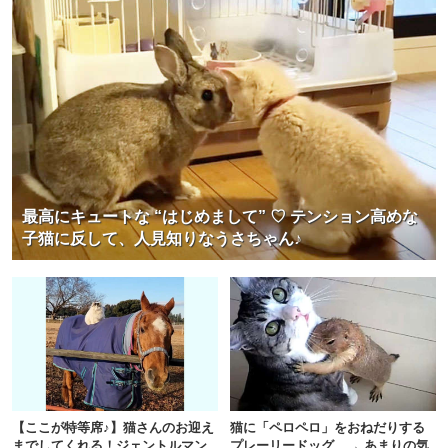
最高にキュートな “はじめまして” ♡ テンション高めな
子猫に反して、人見知りなうさちゃん♪
【ここが特等席♪】猫さんのお迎え
猫に「ペロペロ」をおねだりする
までしてくれる！ジェントルマン
プレーリードッグ。→ あまりの気