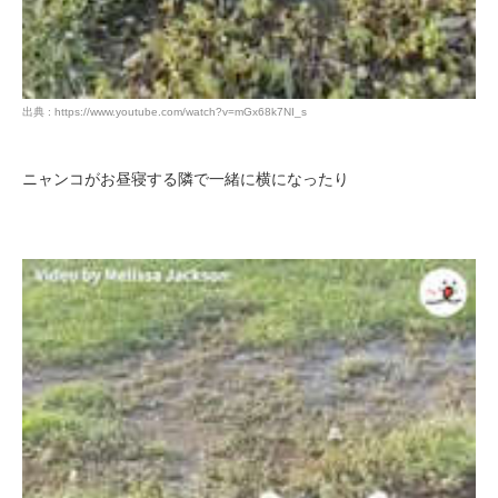
出典 : https://www.youtube.com/watch?v=mGx68k7NI_s
ニャンコがお昼寝する隣で一緒に横になったり