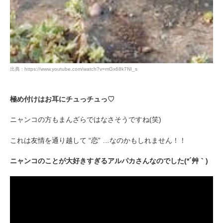
出典 : https://www.youtube.com/watch?v=mGx68k7NI_s
極め付けはお耳にチュっチュっ♡
ニャンコの方もまんざらではなさそうですね(笑)
これは友情を通り越して “恋” …なのかもしれません！！
ニャンコのことが大好きすぎるアルパカさんなのでした(*´艸｀)