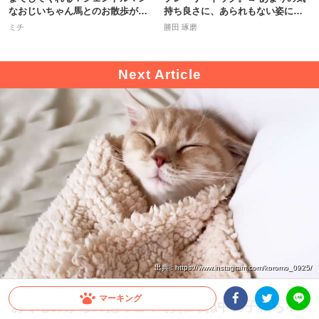
なおじいちゃん馬とのお散歩が尊
持ち良さに、あられもない姿に…
い
♡
ミチ
勝田 琢磨
出典 : https://www.instagram.com/koromo_0925/
マーキング
おくるみからの抱っこ♡ おねんね中の子猫ちゃ