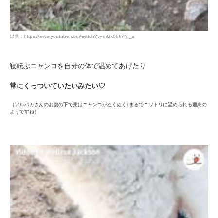
pecodogs
pecocats
出典 : https://www.youtube.com/watch?v=mGx68k7NI_s
いぬ部をフォロー
ねこ部をフォロー
寝転ぶニャンコを自分の体で温めてあげたり
アプリをダウンロードする
常にくっついていたいみたい♡
（アルパカさんのお腹の下で実はニャンコがぬくぬく♪まるでニワトリに温められる雛鳥の
ようですね）