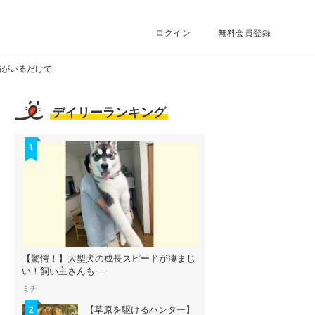
ログイン
無料会員登録
猫がいるだけで
デイリーランキング
1
【驚愕！】大型犬の成長スピードが凄まじ
い！飼い主さんも...
ミチ
【草原を駆けるハンター】
2