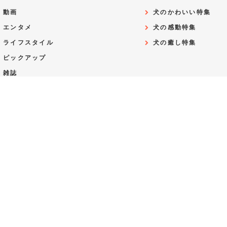
動画
犬のかわいい特集
エンタメ
犬の感動特集
ライフスタイル
犬の癒し特集
ピックアップ
雑誌
CAT
漫画
猫のおもしろ特集
お役立ち
猫のかわいい特集
人気
猫の感動特集
殿堂
猫の癒し特集
トピック
SERVICE
動物医療センターPeco
PecoCare