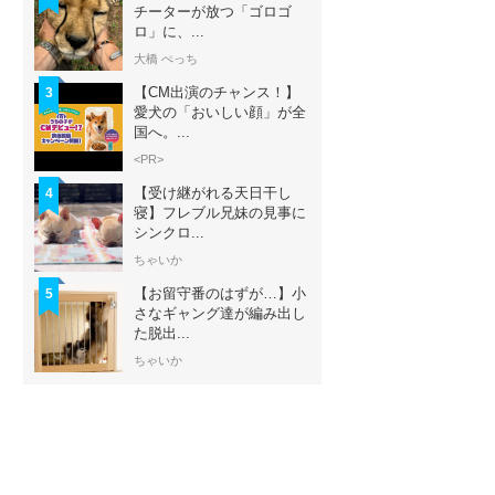
チーターが放つ「ゴロゴ
ロ」に、...
大橋 ぺっち
【CM出演のチャンス！】
3
愛犬の「おいしい顔」が全
国へ。...
<PR>
【受け継がれる天日干し
4
寝】フレブル兄妹の見事に
シンクロ...
ちゃいか
【お留守番のはずが…】小
5
さなギャング達が編み出し
た脱出...
ちゃいか