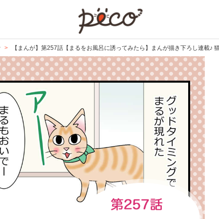
PECO
で
【まんが】第257話【まるをお風呂に誘ってみたら】まんが描き下ろし連載♪ 