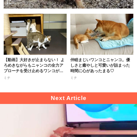
に…
【動画】大好きが止まらない！ よ
仲睦まじいワンコとニャンコ。優
ろめきながらもニャンコの全力ア
しさと癒やしと可愛いが詰まった
プローチを受け止めるワンコが尊
時間に心があったまる♡
い
ミチ
ミチ