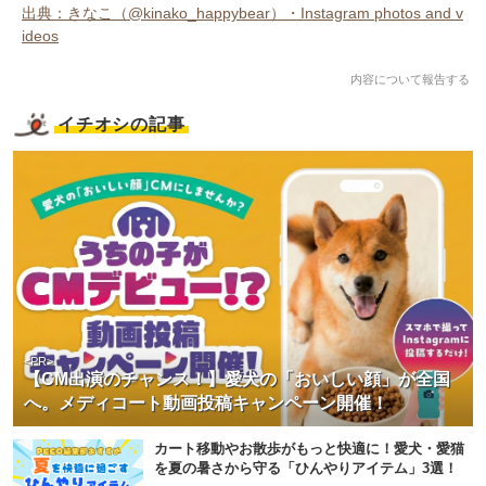
出典：きなこ（@kinako_happybear）・Instagram photos and v
ideos
内容について報告する
イチオシの記事
<PR>
【CM出演のチャンス！】愛犬の「おいしい顔」が全国
へ。メディコート動画投稿キャンペーン開催！
カート移動やお散歩がもっと快適に！愛犬・愛猫
を夏の暑さから守る「ひんやりアイテム」3選！