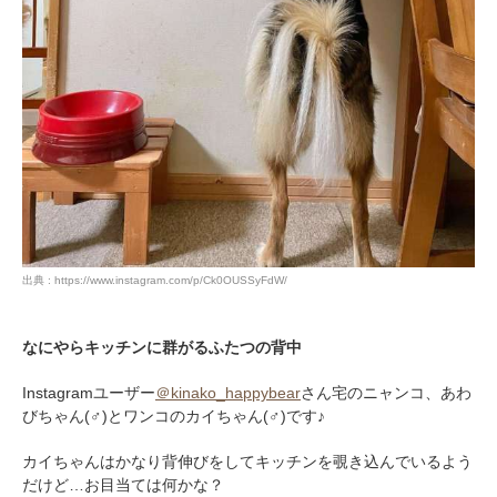
出典 : https://www.instagram.com/p/Ck0OUSSyFdW/
なにやらキッチンに群がるふたつの背中
Instagramユーザー
＠kinako_happybear
さん宅のニャンコ、あわ
びちゃん(♂)とワンコのカイちゃん(♂)です♪
カイちゃんはかなり背伸びをしてキッチンを覗き込んでいるよう
だけど…お目当ては何かな？