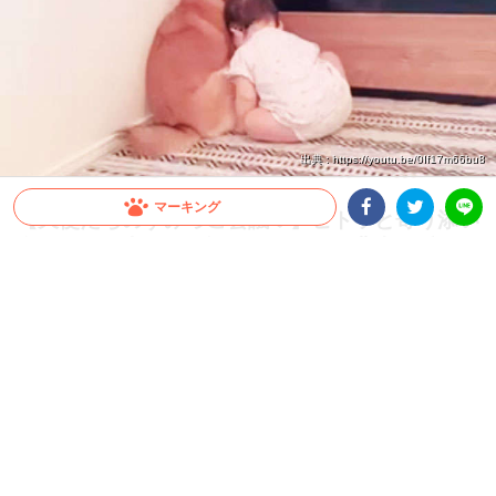
出典 : https://youtu.be/0If17m66bu8
マーキング
【天使たちのすみっこ会議♡】ピトッと寄り添い
合いながら内緒のお話！？ふたりの背中が愛おし
Facebookシェア
Twitterシェア
LINE
い♪
赤ちゃんが柴犬さんにスリスリ…。その気持ちとってもよくわかります(笑) きっとい
い匂いもしているんだろうな〜♪
2023.05.22 update
ちゃいか
すみっこ会議♡