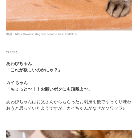
閉じる
出典 : https://www.instagram.com/p/Ckx7UmrDXzc/
pecodogs
pecocats
つんつん…
いぬ部をフォロー
ねこ部をフォロー
あわびちゃん
「これが欲しいのかにゃ？」
カイちゃん
アプリをダウンロードする
「ちょっと〜！！お願いボクにも頂戴よ〜」
あわびちゃんはお父さんからもらったお刺身を後でゆっくり味わ
おうと思っていたようですが、カイちゃんがなぜかソワソワ♪