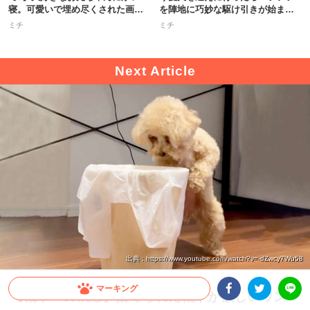
寝。可愛いで埋め尽くされた画面
を陣地に巧妙な駆け引きが始まっ
が尊い
た！
ミチ
ミチ
出典 : https://www.youtube.com/watch?v=-dZwcy7Wu58
マーキング
【靴下への執念】捨てられた靴下が欲しいワン