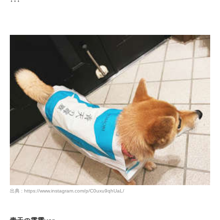
出典 : https://www.instagram.com/p/C0uxu9qhUaL/