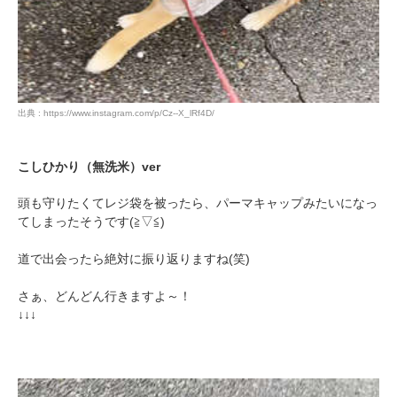
出典 : https://www.instagram.com/p/Cz--X_lRf4D/
こしひかり（無洗米）ver
頭も守りたくてレジ袋を被ったら、パーマキャップみたいになっ
てしまったそうです(≧▽≦)
道で出会ったら絶対に振り返りますね(笑)
さぁ、どんどん行きますよ～！
↓↓↓