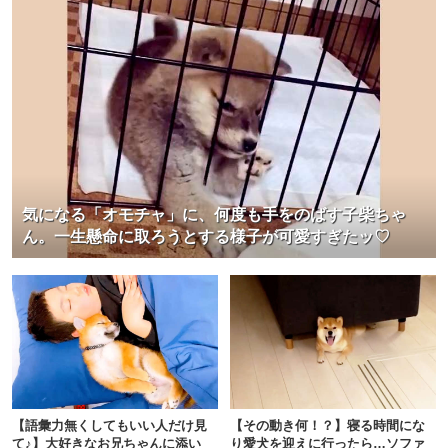
気になる「オモチャ」に、何度も手をのばす子柴ちゃ
ん。一生懸命に取ろうとする様子が可愛すぎたッ♡
【語彙力無くしてもいい人だけ見
【その動き何！？】寝る時間にな
て♪】大好きなお兄ちゃんに添い
り愛犬を迎えに行ったら…ソファ