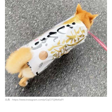
PECOアプリをダウンロード済みの方
アプリで開く
閉じる
pecodogs
pecocats
いぬ部をフォロー
ねこ部をフォロー
アプリをダウンロードする
出典 : https://www.instagram.com/p/CqCI7QMv6aP/