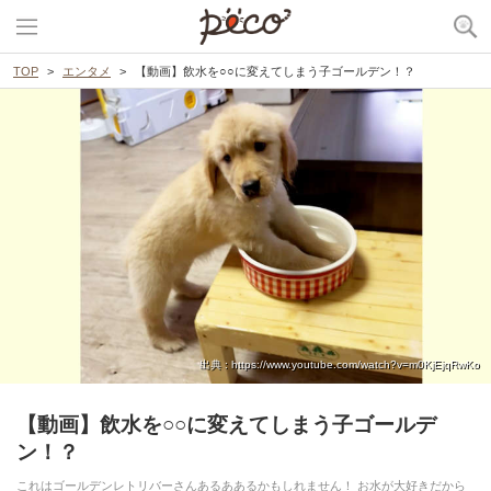
TOP
エンタメ
【動画】飲水を○○に変えてしまう子ゴールデン！？
出典 : https://www.youtube.com/watch?v=m0KjEjqRwKo
【動画】飲水を○○に変えてしまう子ゴールデ
ン！？
これはゴールデンレトリバーさんあるああるかもしれません！ お水が大好きだから