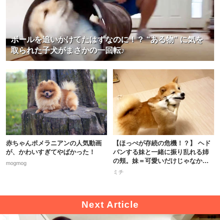
ボールを追いかけてたはずなのに！？ “ある物” に気を
取られた子犬がまさかの一回転♪
赤ちゃんポメラニアンの人気動画
【ほっぺが存続の危機！？】 ヘド
が、かわいすぎてやばかった！
バンする妹と一緒に振り乱れる姉
の頬。妹＝可愛いだけじゃなかっ
mogmog
た…。
ミチ