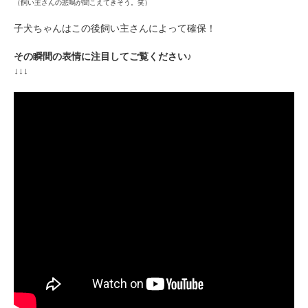
（飼い主さんの悲鳴が聞こえてきそう。笑）
アプリで開く
子犬ちゃんはこの後飼い主さんによって確保！
閉じる
その瞬間の表情に注目してご覧ください♪
↓↓↓
pecodogs
pecocats
いぬ部をフォロー
ねこ部をフォロー
アプリをダウンロードする