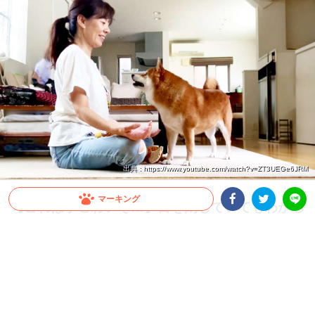
出典 : https://www.youtube.com/watch?v=ZT3UEGe6JRM
マーキング
【これは手ごわいぞ…】目を閉じていてもわかる
存在感。瞑想中の飼い主さんを “可愛い” 雑念が
Facebookシェア
Twitterシェア
LINE
襲う！
頭の中を空っぽにして心を静めるはずが…愛犬のある行動が飼い主さんを惑わす！？
2024.08.25 update
ミチ