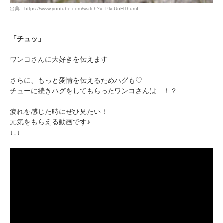
出典 : https://www.youtube.com/watch?v=PkoUnHThumI
pecodogs
pecocats
「チュッ」
いぬ部をフォロー
ねこ部をフォロー
ワンコさんに大好きを伝えます！
さらに、もっと愛情を伝えるためハグも♡
アプリをダウンロードする
チューに続きハグをしてもらったワンコさんは…！？
疲れを感じた時にぜひ見たい！
元気をもらえる動画です♪
↓↓↓