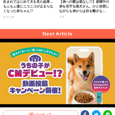
生まれてはじめて犬を見た結果…
【弟への愛は底なし♡】昼寝中の
もふもふ達にニコニコが止まらな
弟を見守る柴犬さん。ひと休憩し
くなった赤ちゃん♡
ながらも弟からは目を離さな
い！？
ちゃいか
ミチ
マーキング