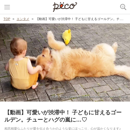
TOP
エンタメ
【動画】可愛いが渋滞中！ 子どもに甘えるゴールデン。チューとハグの嵐に…♡
出典 : https://www.youtube.com/watch?v=PkoUnHThumI
【動画】可愛いが渋滞中！ 子どもに甘えるゴー
ルデン。チューとハグの嵐に…♡
相思相愛なふたりが愛を伝え合うかのような姿にほっこり、心が温かくなります♪