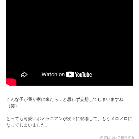
PECOアプリをダウンロード済みの方
アプリで開く
閉じる
pecodogs
pecocats
いぬ部をフォロー
ねこ部をフォロー
こんな子が我が家に来たら…と思わず妄想してしまいますね
（笑）
とっても可愛いポメラニアンが次々に登場して、もうメロメロに
アプリをダウンロードする
なってしまいました。
内容について報告する