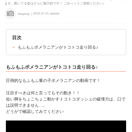
ます。動いてる姿はさらに魅力的です！ ごゆっくりご堪能ください♪
2020.07.01 update
mogmog
目次
もふもふポメラニアンがトコトコ走り回る♪
もふもふポメラニアンがトコトコ走り回る♪
圧倒的なもふもふ量の子ポメラニアンの動画です！
注目すべきは何と言ってもその動き！！
短い脚をちょこちょこ動かすトコトコダッシュの破壊力は、口で
は説明できません…。
どうがで確認してみてください