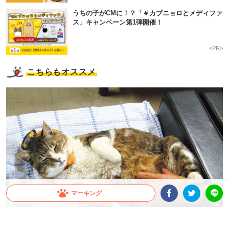
うちの子がCMに！？「＃カブニョロとメディファ
ス」キャンペーン第1弾開催！
<PR>
こちらもオススメ
マーキング
凛々しさナンバーワンのりょうま駅長【from Japan】
Facebookシェア
Twitterシェア
LINE