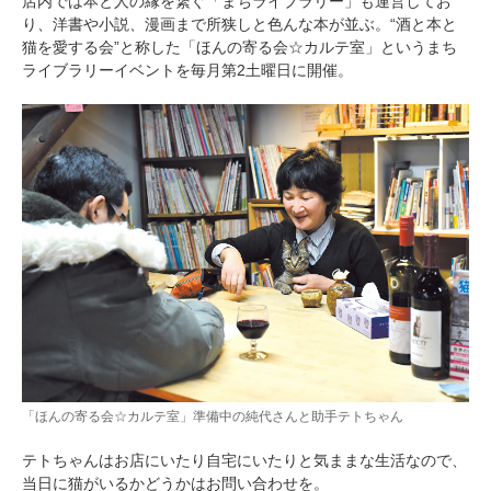
店内では本と人の縁を繋ぐ「まちライブラリー」も運営してお
り、洋書や小説、漫画まで所狭しと色んな本が並ぶ。“酒と本と
PECOアプリをダウンロード済みの方
猫を愛する会”と称した「ほんの寄る会☆カルテ室」というまち
ライブラリーイベントを毎月第2土曜日に開催。
アプリで開く
閉じる
pecodogs
pecocats
いぬ部をフォロー
ねこ部をフォロー
アプリをダウンロードする
「ほんの寄る会☆カルテ室」準備中の純代さんと助手テトちゃん
テトちゃんはお店にいたり自宅にいたりと気ままな生活なので、
当日に猫がいるかどうかはお問い合わせを。