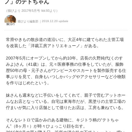
ノ」のテトちゃん
（猫びより 2017年5月号 Vol.93より）
2019.12.20 update
猫びより編集部
常滑やきもの散歩道の道沿いに、大正4年に建てられた土管工場
を改装した「洋裁工房アトリエキューノ」がある。
2007年5月にオープンしてから約10年。店長の久野純代(くのす
みよ)さん（41歳）は、元々医療事務の仕事をしていたが、服飾
歴50年の母・元子さんがワンピースやスカートを製作販売する仕
事ぶりを見て、自身もいつしかバッグやアクセサリーなど小物類
を作りはじめたという。
妹さんも週末などに手伝いをしてくれて、親子で営むアットホー
ムなお店となっている。自宅は東海市だが、黒塗りの土管工場の
佇まいが気に入り店舗として借りたお店は、工房も兼ねている。
そんなレトロで温かみのある建物に、キジトラ柄の“テトちゃ
ん”（8ヶ月♀）が時々ひょっこり顔を出す。