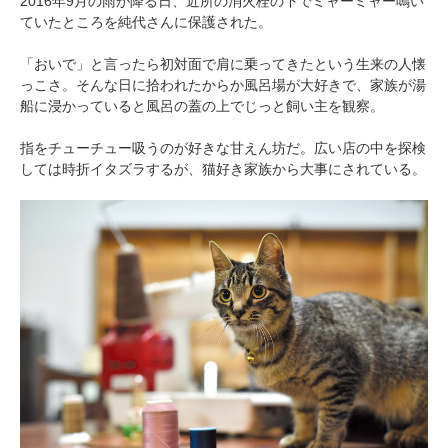
2016年9月の雨が降る日、近所の消火栓の下でミャーミャー鳴い
ていたところを純代さんに保護された。
「おいで」と言ったら初対面で肩に乗ってきたという生来の人懐
っこさ。そんな日に拾われたからか風呂場が大好きで、家族が湯
船に浸かっていると風呂の蓋の上でじっと飼い主を観察。
指をチューチュー吸うのが好きな甘えん坊だ。広い店の中を探検
しては時折イタズラするが、猫好き家族から大事にされている。