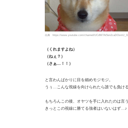
出典
https://www.youtube.com/channel/UCdW7At5en2caDOsmU_
（くれますよね）
（ねぇ？）
（さぁ…！！）
と言わんばかりに目を細めモジモジ。
うぅ…こんな視線を向けられたら誰でも負け
もちろんこの後、オヤツを手に入れたのは言
きっとこの視線に勝てる強者はいないはず…♪