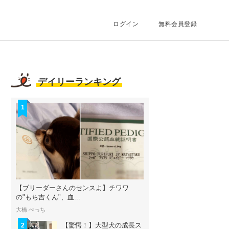
ログイン
無料会員登録
デイリーランキング
1
【ブリーダーさんのセンスよ】チワワ
の"もち吉くん"、血...
大橋 ぺっち
【驚愕！】大型犬の成長ス
2