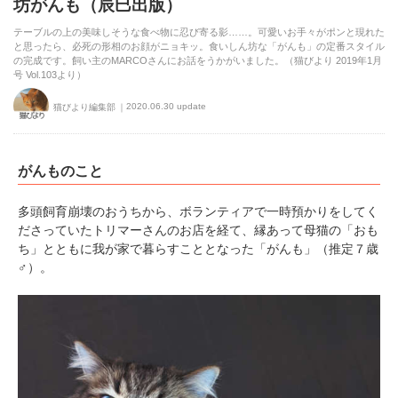
坊がんも（辰巳出版）
テーブルの上の美味しそうな食べ物に忍び寄る影……。可愛いお手々がポンと現れた
と思ったら、必死の形相のお顔がニョキッ。食いしん坊な「がんも」の定番スタイル
の完成です。飼い主のMARCOさんにお話をうかがいました。（猫びより 2019年1月
号 Vol.103より）
2020.06.30 update
猫びより編集部
がんものこと
多頭飼育崩壊のおうちから、ボランティアで一時預かりをしてく
ださっていたトリマーさんのお店を経て、縁あって母猫の「おも
ち」とともに我が家で暮らすこととなった「がんも」（推定７歳
♂）。