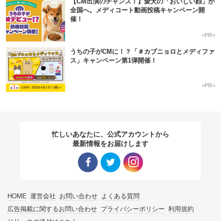
【CM出演のチャンス！】愛犬の「おいしい顔」が
全国へ。メディコート動画投稿キャンペーン開
催！
<PR>
うちの子がCMに！？「＃カブニョロとメディファ
ス」キャンペーン第1弾開催！
<PR>
忙しいあなたに、公式アカウントから
最新情報をお届けします
Facebo
Twitter
Instagra
HOME
運営会社
お問い合わせ
よくある質問
ok リン
リンク
m リン
広告掲載に関するお問い合わせ
プライバシーポリシー
利用規約