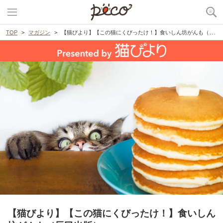
TOP
マガジン
【猫びより】【この猫にくびったけ！】食いしん坊がんも（辰巳出版）
【猫びより】【この猫にくびったけ！】食いしん