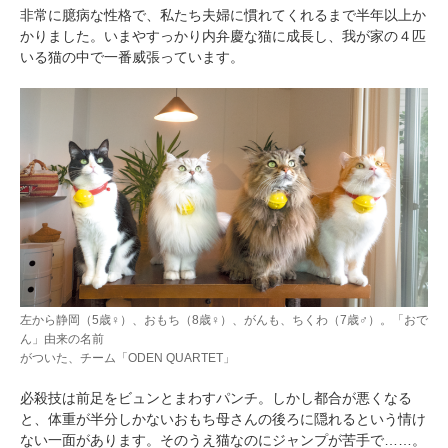
非常に臆病な性格で、私たち夫婦に慣れてくれるまで半年以上か
かりました。いまやすっかり内弁慶な猫に成長し、我が家の４匹
いる猫の中で一番威張っています。
左から静岡（5歳♀）、おもち（8歳♀）、がんも、ちくわ（7歳♂）。「おで
ん」由来の名前
がついた、チーム「ODEN QUARTET」
必殺技は前足をビュンとまわすパンチ。しかし都合が悪くなる
と、体重が半分しかないおもち母さんの後ろに隠れるという情け
ない一面があります。そのうえ猫なのにジャンプが苦手で……。