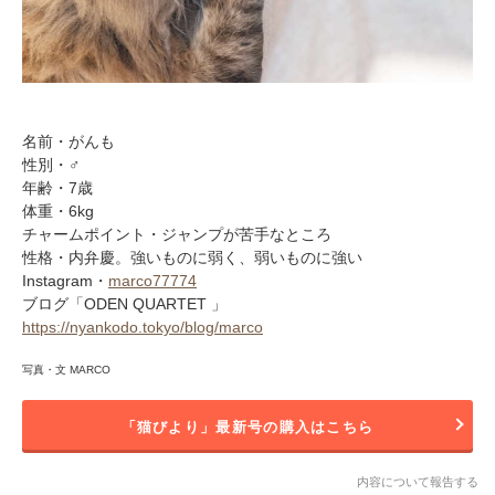
名前・がんも
性別・♂
年齢・7歳
体重・6kg
チャームポイント・ジャンプが苦手なところ
性格・内弁慶。強いものに弱く、弱いものに強い
Instagram・
marco77774
ブログ「ODEN QUARTET 」
https://nyankodo.tokyo/blog/marco
写真・文 MARCO
「猫びより」最新号の購入はこちら
内容について報告する