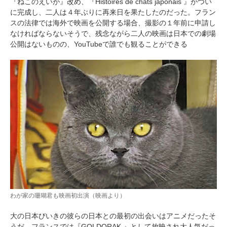
『ねこのえいが』改め、『Histoires de chats japonais 』がつい
に完成し、二人は４年ぶりに再来日を果たしたのだった。フラン
スの法律では海外で映画を公開する場合、撮影の１年前に申請し
なければならないそうで、残念ながら二人の映画は日本での劇場
公開はないものの、YouTubeで誰でも観ることができる
わが家の珊瑚君も映画初出演（映画より）
大の日本びいきの彼らの日本との最初の出会いはアニメだったそ
うだ。フランスでは『GOLDORAK 』として放映され大人気だっ