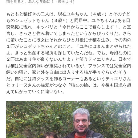
猫を見ると、みんな笑顔に！（映画より）
もともと猫好きの二人は、現在ユキちゃん（４歳♀）とその子ど
ものシュゼットちゃん（３歳♀）と同居中。ユキちゃんはある日
突然庭に現れ、キッパリと「今日からここで暮らします！」と宣
言し、さっさと住み着いてしまったというからびっくりだ。さら
に驚いたことに彼女はそれからひと月後に子猫を生み、その内の
１匹がシュゼットちゃんとのこと。「ユキにはまんまとやられた
よ。きっと出産する場所を探していたんだね。でも、母娘なのに
２匹はあまり仲が良くないんだよ」と笑うティエリさん。日本で
は猫は完全室内飼いが推奨されているが、フランスでは完全室内
飼いの猫と、家と外を自由に出入りする猫が半々ぐらいだそう
だ。自宅には猫グッズを飾るコーナーもあるというティエリさん
とセリーヌさんの猫愛がつなぐ〝猫友の輪〟は、今後も国境を超
えて広がっていくに違いない。