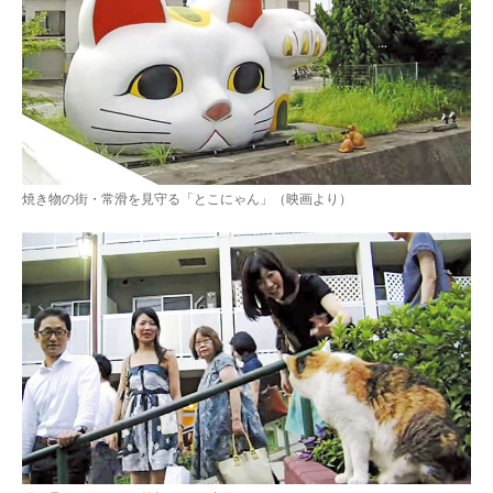
pecodogs
pecocats
いぬ部をフォロー
ねこ部をフォロー
アプリをダウンロードする
焼き物の街・常滑を見守る「とこにゃん」（映画より）