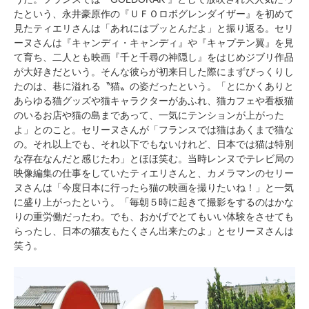
たという、永井豪原作の『ＵＦＯロボグレンダイザー』を初めて
見たティエリさんは「あれにはブッとんだよ」と振り返る。セリ
ーヌさんは『キャンディ・キャンディ』や『キャプテン翼』を見
て育ち、二人とも映画『千と千尋の神隠し』をはじめジブリ作品
が大好きだという。そんな彼らが初来日した際にまずびっくりし
たのは、巷に溢れる〝猫〟の姿だったという。「とにかくありと
あらゆる猫グッズや猫キャラクターがあふれ、猫カフェや看板猫
のいるお店や猫の島まであって、一気にテンションが上がった
よ」とのこと。セリーヌさんが「フランスでは猫はあくまで猫な
の。それ以上でも、それ以下でもないけれど、日本では猫は特別
な存在なんだと感じたわ」とほほ笑む。当時レンヌでテレビ局の
映像編集の仕事をしていたティエリさんと、カメラマンのセリー
PECOアプリをダウンロード済みの方
ヌさんは「今度日本に行ったら猫の映画を撮りたいね！」と一気
に盛り上がったという。「毎朝５時に起きて撮影をするのはかな
アプリで開く
りの重労働だったわ。でも、おかげでとてもいい体験をさせても
らったし、日本の猫友もたくさん出来たのよ」とセリーヌさんは
閉じる
笑う。