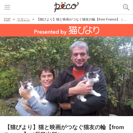
TOP
マガジン
【猫びより】猫と映画がつなぐ猫友の輪【from France】（辰巳出版）
【猫びより】猫と映画がつなぐ猫友の輪【from