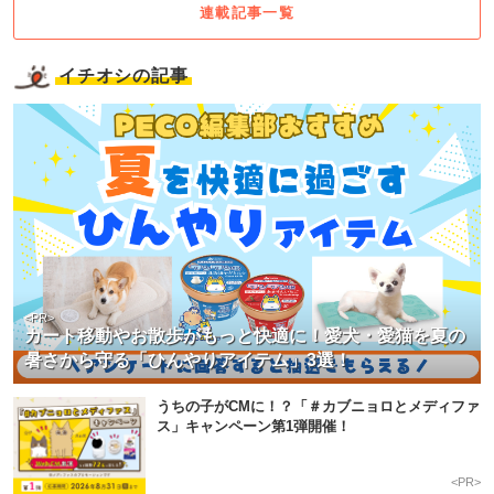
連載記事一覧
イチオシの記事
<PR>
カート移動やお散歩がもっと快適に！愛犬・愛猫を夏の
暑さから守る「ひんやりアイテム」3選！
うちの子がCMに！？「＃カブニョロとメディファ
ス」キャンペーン第1弾開催！
<PR>