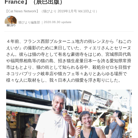
France】（辰巳出版）
【Cat News Network】（猫びより 2019年1月号 Vol.103より）
2020.06.30 update
猫びより編集部
４年前、フランス西部ブルターニュ地方の街レンヌから『ねこの
えいが』の撮影のために来日していた、ティエリさんとセリーヌ
さん。彼らは猫の寺として有名な豪徳寺をはじめ、宮城県田代島
や福岡県相島等の猫の島、招き猫生産量日本一を誇る愛知県常滑
市はもとより、猫の街として知られる谷中、殺処分ゼロを目指す
ネコリパブリック岐阜店や猫カフェ等々ありとあらゆる場所で
様々な人に取材をし、我々日本人の猫愛を浮き彫りにした。