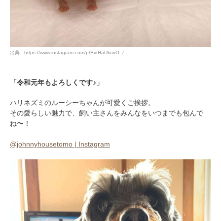
出典 : https://www.instagram.com/p/BvtHaUknvO_/
「令和元年もよろしくです♪」
ハリネズミのルーシーちゃんが可愛くご挨拶。
PECOアプリをダウンロード済みの方
その愛らしい魅力で、飼い主さんをみんなをいつまでも包んで
ね〜！
アプリで開く
@johnnyhousetomo | Instagram
閉じる
pecodogs
pecocats