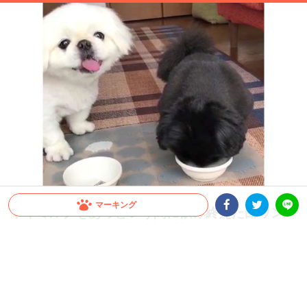
マーキング
ヤギミルクをあっという間に飲み終えた白ワン
コ！ → この後、電光石火の勢いで○○をする…
Facebookシェア
Twitterシェア
LINE
（笑）
ごくごくとヤギミルクを飲む白と黒のワンコズ。一足先に飲み終わった白ワンコは、
ジッともう1つのお皿を見つめます。そして黒ワンコがお皿から口を離した瞬間
に…！