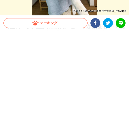
出典 : https://twitter.com/meteor_mayuge
マーキング
【驚愕！】大型犬の成長スピードが凄まじい！飼
Facebookシェア
Twitterシェア
い主さんも思わず…「これが5ヶ月の子犬ちゃん
LINE
ですか」
すぐに抱っこしていた頃が懐かしくなってしまうほど、大型犬の成長スピードは速い
もの。今回は、飼い主さんも驚いたシベリアンハスキーさんの生後1ヶ月から5ヶ月
の成長をご覧ください♪
2026.07.22 update
ミチ
“子犬” とは？？