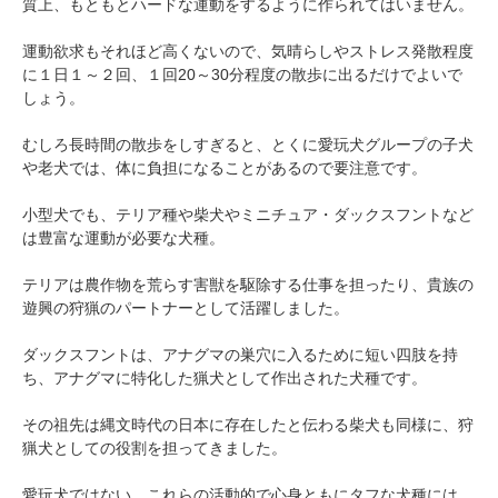
質上、もともとハードな運動をするように作られてはいません。
運動欲求もそれほど高くないので、気晴らしやストレス発散程度
に１日１～２回、１回20～30分程度の散歩に出るだけでよいで
しょう。
むしろ長時間の散歩をしすぎると、とくに愛玩犬グループの子犬
や老犬では、体に負担になることがあるので要注意です。
小型犬でも、テリア種や柴犬やミニチュア・ダックスフントなど
は豊富な運動が必要な犬種。
テリアは農作物を荒らす害獣を駆除する仕事を担ったり、貴族の
遊興の狩猟のパートナーとして活躍しました。
ダックスフントは、アナグマの巣穴に入るために短い四肢を持
ち、アナグマに特化した猟犬として作出された犬種です。
その祖先は縄文時代の日本に存在したと伝わる柴犬も同様に、狩
猟犬としての役割を担ってきました。
愛玩犬ではない、これらの活動的で心身ともにタフな犬種には、