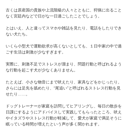
古くは原産国の貴族や上流階級の人々とともに、狩猟に出ること
なく宮廷内などで日がな一日過ごしたことでしょう。
とはいえ、人と違ってスマホや雑誌を見たり、電話をしたりでき
ない犬たち。
いくら小型犬で運動欲求が高くないとしても、１日中家の中で過
ごす生活は刺激が少なすぎます。
実際に、刺激不足でストレスが溜まり、問題行動と呼ばれるよう
な行動を起こす犬が少なくありません。
たとえば、小さな物音にまで吠えたり、家具などをかじったり。
さらには足先を舐めたり、“尾追い”と呼ばれるストレス行動を見
せたり……。
PECOアプリをダウンロード済みの方
アプリで開く
ドッグトレーナーが家庭を訪問してヒアリングし、毎日の散歩を
日課にするようにアドバイスして実践してもらったところ、吠え
閉じる
やイタズラやストレス行動が軽減して、愛犬が家庭で満足そうに
眠っている時間が増えたという声が多く聞かれます。