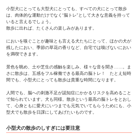
小型犬にとっても大型犬にとっても、すべての犬にとって散歩
は、肉体的な運動だけでなく“脳トレ”として大きな意義を持って
いると言えるでしょう。
散歩に出れば、たくさんの楽しみがあります。
pecodogs
pecocats
においを嗅ぐことが趣味とも言える犬たちにとって、ほかの犬が
いぬ部をフォロー
ねこ部をフォロー
残したにおい、季節の草花の香りなど、自宅では嗅げないにおい
を満喫できます。
アプリをダウンロードする
景色を眺め、土や芝生の感触を楽しみ、様々な音を聞き……。ま
さに散歩は、五感をフル稼働できる最高の脳トレ！ たとえ短時
間でも、小型犬にとっても散歩は貴重な時間になります。
人間でも、脳への刺激不足が認知症にかかるリスクを高めること
で知られています。犬も同様。散歩という最高の脳トレをとおし
て、心身ともに愛犬にいつまでも元気でいてもらうためにも、小
型犬でも散歩を日課にしてあげたいものです。
小型犬の散歩のしすぎには要注意