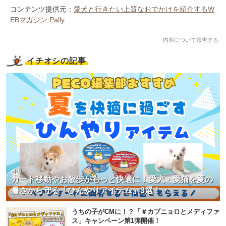
コンテンツ提供元：
愛犬と行きたい上質なおでかけを紹介するW
EBマガジン Pally
内容について報告する
イチオシの記事
<PR>
カート移動やお散歩がもっと快適に！愛犬・愛猫を夏の
暑さから守る「ひんやりアイテム」3選！
うちの子がCMに！？「＃カブニョロとメディファ
ス」キャンペーン第1弾開催！