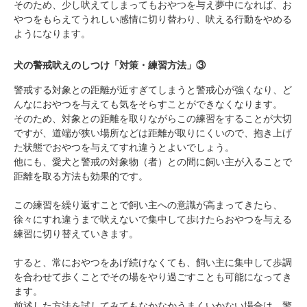
そのため、少し吠えてしまってもおやつを与え夢中になれば、お
やつをもらえてうれしい感情に切り替わり、吠える行動をやめる
ようになります。
犬の警戒吠えのしつけ「対策・練習方法」③
警戒する対象との距離が近すぎてしまうと警戒心が強くなり、ど
んなにおやつを与えても気をそらすことができなくなります。
そのため、対象との距離を取りながらこの練習をすることが大切
ですが、道端が狭い場所などは距離が取りにくいので、抱き上げ
た状態でおやつを与えてすれ違うとよいでしょう。
他にも、愛犬と警戒の対象物（者）との間に飼い主が入ることで
距離を取る方法も効果的です。
この練習を繰り返すことで飼い主への意識が高まってきたら、
徐々にすれ違うまで吠えないで集中して歩けたらおやつを与える
練習に切り替えていきます。
すると、常におやつをあげ続けなくても、飼い主に集中して歩調
を合わせて歩くことでその場をやり過ごすことも可能になってき
ます。
前述した方法を試してみてもなかなかうまくいかない場合は、警