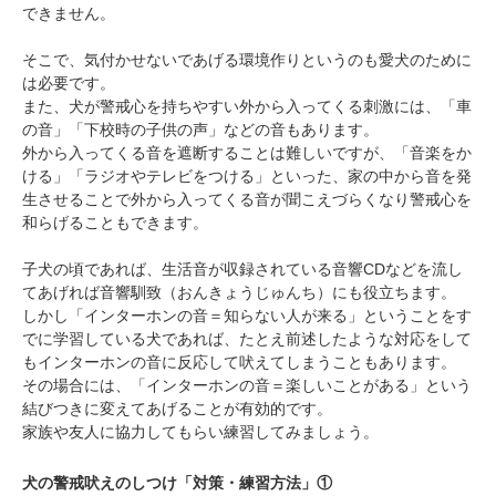
できません。
そこで、気付かせないであげる環境作りというのも愛犬のために
は必要です。
また、犬が警戒心を持ちやすい外から入ってくる刺激には、「車
の音」「下校時の子供の声」などの音もあります。
外から入ってくる音を遮断することは難しいですが、「音楽をか
ける」「ラジオやテレビをつける」といった、家の中から音を発
生させることで外から入ってくる音が聞こえづらくなり警戒心を
和らげることもできます。
子犬の頃であれば、生活音が収録されている音響CDなどを流し
てあげれば音響馴致（おんきょうじゅんち）にも役立ちます。
しかし「インターホンの音＝知らない人が来る」ということをす
でに学習している犬であれば、たとえ前述したような対応をして
もインターホンの音に反応して吠えてしまうこともあります。
その場合には、「インターホンの音＝楽しいことがある」という
結びつきに変えてあげることが有効的です。
家族や友人に協力してもらい練習してみましょう。
犬の警戒吠えのしつけ「対策・練習方法」①