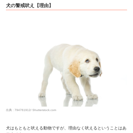
犬の警戒吠え【理由】
出典 : 794761912/ Shutterstock.com
犬はもともと吠える動物ですが、理由なく吠えるということはあ