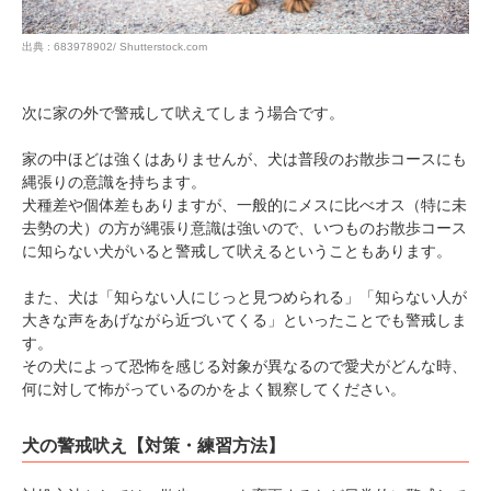
いぬ部をフォロー
ねこ部をフォロー
出典 : 683978902/ Shutterstock.com
アプリをダウンロードする
次に家の外で警戒して吠えてしまう場合です。
家の中ほどは強くはありませんが、犬は普段のお散歩コースにも
縄張りの意識を持ちます。
犬種差や個体差もありますが、一般的にメスに比べオス（特に未
去勢の犬）の方が縄張り意識は強いので、いつものお散歩コース
に知らない犬がいると警戒して吠えるということもあります。
また、犬は「知らない人にじっと見つめられる」「知らない人が
大きな声をあげながら近づいてくる」といったことでも警戒しま
す。
その犬によって恐怖を感じる対象が異なるので愛犬がどんな時、
何に対して怖がっているのかをよく観察してください。
犬の警戒吠え【対策・練習方法】