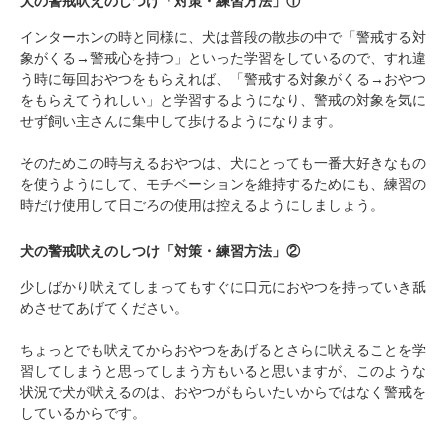
犬の警戒吠えのしつけ「対策・練習方法」①
インターホンの時と同様に、犬は普段の散歩の中で「警戒する対
象がくる→警戒心を持つ」といった学習をしているので、すれ違
う時に毎回おやつをもらえれば、「警戒する対象がくる→おやつ
をもらえてうれしい」と学習するようになり、警戒の対象を気に
せず飼い主さんに集中して歩けるようになります。
そのためこの時与えるおやつは、犬にとっても一番大好きなもの
を使うようにして、モチベーションを維持するためにも、練習の
時だけ使用して日ごろの使用は控えるようにしましょう。
犬の警戒吠えのしつけ「対策・練習方法」②
少しばかり吠えてしまってもすぐに口元におやつを持っていき舐
めさせてあげてください。
ちょっとでも吠えてからおやつをあげるとさらに吠えることを学
習してしまうと思ってしまう方もいると思いますが、このような
状況で犬が吠えるのは、おやつがもらいたいからではなく警戒を
しているからです。