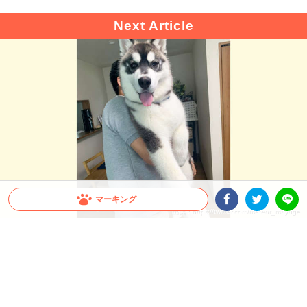
マーキング
出典 : https://twitter.com/meteor_mayuge
Facebookシェア
Twitterシェア
LINE
【驚愕！】大型犬の成長スピードが凄まじい！飼
い主さんも思わず…「これが5ヶ月の子犬ちゃん
ですか」
すぐに抱っこしていた頃が懐かしくなってしまうほど、大型犬の成長スピードは速い