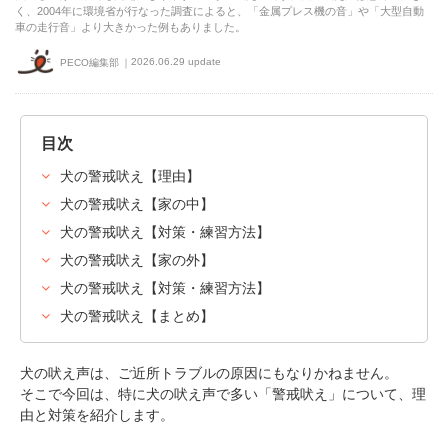
く、2004年に環境省が行なった調査によると、「金属プレス機の音」や「大型自動
車の走行音」より大きかった例もありました。
2026.06.29 update
PECO編集部
目次
犬の警戒吠え【理由】
犬の警戒吠え【家の中】
犬の警戒吠え【対策・練習方法】
犬の警戒吠え【家の外】
犬の警戒吠え【対策・練習方法】
犬の警戒吠え【まとめ】
犬の吠え声は、ご近所トラブルの原因にもなりかねません。
そこで今回は、特に犬の吠え声で多い「警戒吠え」について、理
由と対策を紹介します。