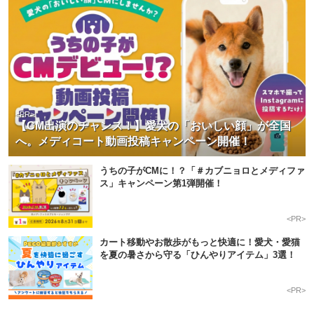
<PR>
【CM出演のチャンス！】愛犬の「おいしい顔」が全国
へ。メディコート動画投稿キャンペーン開催！
うちの子がCMに！？「＃カブニョロとメディファ
ス」キャンペーン第1弾開催！
<PR>
カート移動やお散歩がもっと快適に！愛犬・愛猫
を夏の暑さから守る「ひんやりアイテム」3選！
<PR>