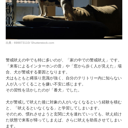
出典 : 698873110/ Shutterstock.com
警戒吠えの中でも特に多いのが、「家の中での警戒吠え」です。
「来客によるインターホンの音」や「窓から歩く人が見えた」場
合、犬が警戒する要因となります。
犬はもともと縄張り意識が強く、自分のテリトリー内に知らない
人が入ってくることを嫌い不安に感じます。
その習性を活かしたのが「番犬」でした。
犬が警戒して吠えた後に対象の人がいなくなるという経験を積む
と、「吠えるといなくなる」と学習してしまいます。
そのため、慣れさせようと玄関に犬を連れていっても、吠え続け
た状態で来客が帰ってしまえば、さらに吠えを助長させてしまい
ます。