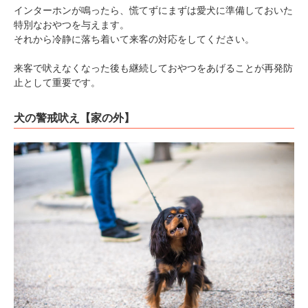
インターホンが鳴ったら、慌てずにまずは愛犬に準備しておいた
特別なおやつを与えます。
それから冷静に落ち着いて来客の対応をしてください。
来客で吠えなくなった後も継続しておやつをあげることが再発防
止として重要です。
犬の警戒吠え【家の外】
PECOアプリをダウンロード済みの方
アプリで開く
閉じる
pecodogs
pecocats