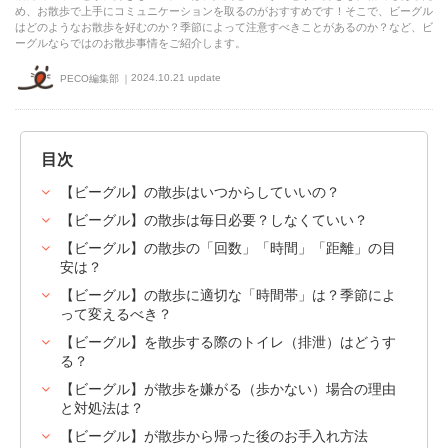
め、お散歩で上手にコミュニケーションを取るのがおすすめです！そこで、ビーグル
はどのようなお散歩を好むのか？季節によって注意すべきことがあるのか？など、ビ
ーグルならではのお散歩事情をご紹介します。
2024.10.21 update
PECO編集部
目次
【ビーグル】の散歩はいつからしていいの？
【ビーグル】の散歩は毎日必要？しなくていい？
【ビーグル】の散歩の「回数」「時間」「距離」の目
安は？
【ビーグル】の散歩に適切な「時間帯」は？季節によ
って変えるべき？
【ビーグル】を散歩する際のトイレ（排泄）はどうす
る？
【ビーグル】が散歩を嫌がる（歩かない）場合の理由
と対処法は？
【ビーグル】が散歩から帰った後のお手入れ方法