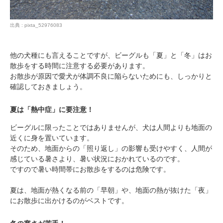
PECOアプリをダウンロード済みの方
出典 : pixta_52976083
アプリで開く
他の犬種にも言えることですが、ビーグルも「夏」と「冬」はお
閉じる
散歩をする時間に注意する必要があります。
お散歩が原因で愛犬が体調不良に陥らないためにも、しっかりと
確認しておきましょう。
夏は「熱中症」に要注意！
ビーグルに限ったことではありませんが、犬は人間よりも地面の
pecodogs
pecocats
近くに身を置いています。
いぬ部をフォロー
ねこ部をフォロー
そのため、地面からの「照り返し」の影響も受けやすく、人間が
感じている暑さより、暑い状況におかれているのです。
ですので暑い時間帯にお散歩をするのは危険です。
アプリをダウンロードする
夏は、地面が熱くなる前の「早朝」や、地面の熱が抜けた「夜」
にお散歩に出かけるのがベストです。