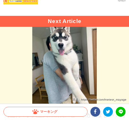
<PR>
出典 : https://twitter.com/meteor_mayuge
マーキング
【驚愕！】大型犬の成長スピードが凄まじい！飼
Facebookシェア
Twitterシェア
い主さんも思わず…「これが5ヶ月の子犬ちゃん
LINE