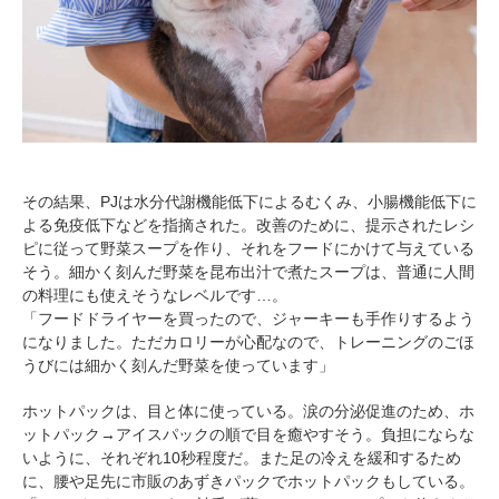
その結果、PJは水分代謝機能低下によるむくみ、小腸機能低下に
よる免疫低下などを指摘された。改善のために、提示されたレシ
ピに従って野菜スープを作り、それをフードにかけて与えている
そう。細かく刻んだ野菜を昆布出汁で煮たスープは、普通に人間
の料理にも使えそうなレベルです…。
「フードドライヤーを買ったので、ジャーキーも手作りするよう
になりました。ただカロリーが心配なので、トレーニングのごほ
うびには細かく刻んだ野菜を使っています」
ホットパックは、目と体に使っている。涙の分泌促進のため、ホ
ットパック→アイスパックの順で目を癒やすそう。負担にならな
いように、それぞれ10秒程度だ。また足の冷えを緩和するため
に、腰や足先に市販のあずきパックでホットパックもしている。