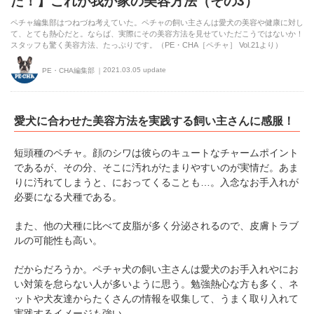
た！】これが我が家の美容方法（その3）
ペチャ編集部はつねづね考えていた。ペチャの飼い主さんは愛犬の美容や健康に対し
て、とても熱心だと。ならば、実際にその美容方法を見せていただこうではないか！
スタッフも驚く美容方法、たっぷりです。（PE・CHA［ペチャ］ Vol.21より）
2021.03.05 update
PE・CHA編集部
愛犬に合わせた美容方法を実践する飼い主さんに感服！
短頭種のペチャ。顔のシワは彼らのキュートなチャームポイント
であるが、その分、そこに汚れがたまりやすいのが実情だ。あま
りに汚れてしまうと、におってくることも…。入念なお手入れが
必要になる犬種である。
また、他の犬種に比べて皮脂が多く分泌されるので、皮膚トラブ
ルの可能性も高い。
だからだろうか。ペチャ犬の飼い主さんは愛犬のお手入れやにお
い対策を怠らない人が多いように思う。勉強熱心な方も多く、ネ
ットや犬友達からたくさんの情報を収集して、うまく取り入れて
実践するイメージも強い。