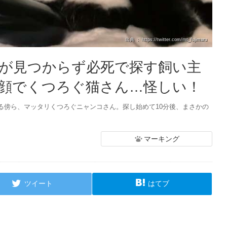
出典 ： https://twitter.com/mt_fujimaru
が見つからず必死で探す飼い主
顔でくつろぐ猫さん…怪しい！
る傍ら、マッタリくつろぐニャンコさん。探し始めて10分後、まさかの
マーキング
ツイート
はてブ