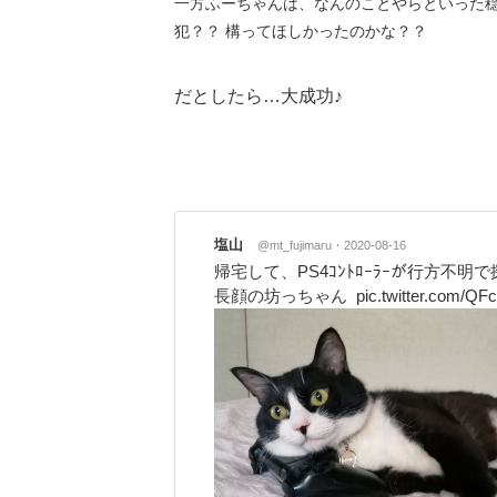
一方ふーちゃんは、なんのことやらといった
犯？？ 構ってほしかったのかな？？
だとしたら…大成功♪
塩山
@mt_fujimaru
2020-08-16
帰宅して、PS4ｺﾝﾄﾛｰﾗｰが行方不
長顔の坊っちゃん
pic.twitter.com/Q