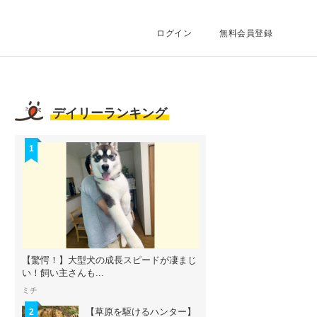
ログイン
無料会員登録
デイリーランキング
1
【驚愕！】大型犬の成長スピードが凄まじ
い！飼い主さんも...
ミチ
【草原を駆けるハンター】
2