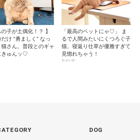
ちの子が土偶化！？ 】
「最高のベットにゃ♡」 ま
だけ “勇ましく” なっ
るで人間みたいにくつろぐ子
う猫さん。普段とのギャ
猫。寝返り仕草が優雅すぎて
にきゅんッ♡
見惚れちゃう！
ちゃいか
CATEGORY
DOG