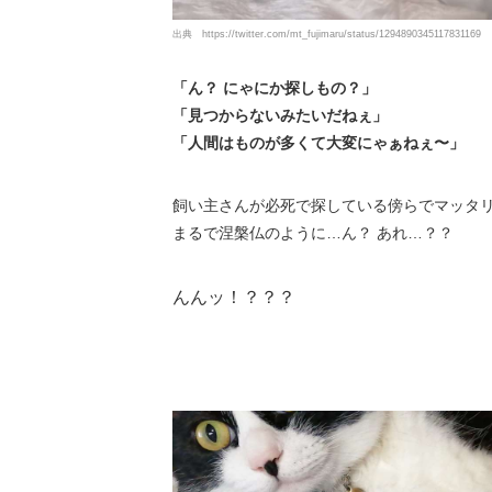
出典
https://twitter.com/mt_fujimaru/status/1294890345117831169
「ん？ にゃにか探しもの？」
「見つからないみたいだねぇ」
「人間はものが多くて大変にゃぁねぇ〜」
飼い主さんが必死で探している傍らでマッタ
まるで涅槃仏のように…ん？ あれ…？？
んんッ！？？？