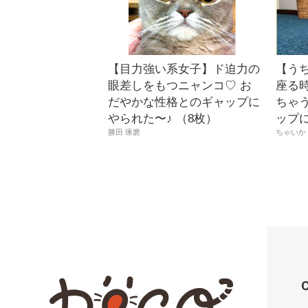
【目力強い系女子】ド迫力の
【う
眼差しをもつニャンコ♡ お
座る時
だやかな性格とのギャップに
ちゃ
やられた〜♪ （8枚）
ップ
勝田 琢磨
ちゃいか