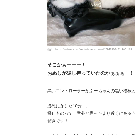
出典
https://twitter.com/mt_fujimaru/status/1294890345117831169
そこかぁーーー！
おぬしが隠し持っていたのかぁぁぁ！！
黒いコントローラーがふーちゃんの黒い模様
必死に探した10分…。
探しものって、意外と思ったより近くにある
驚きです！