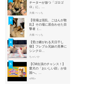
チーターが放つ「ゴロゴ
ロ」に、...
大橋 ぺっち
【現場は混乱、ごはんが散
3
乱】その場に居合わせた目
撃者（...
大橋 ぺっち
【受け継がれる天日干し
4
寝】フレブル兄妹の見事に
シンクロ...
ちゃいか
【CM出演のチャンス！】
5
愛犬の「おいしい顔」が全
国へ。...
<PR>