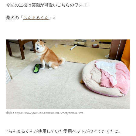
今回の主役は笑顔が可愛いこちらのワンコ！
柴犬の「
らんまるくん
」♪
出典 : https://www.youtube.com/watch?v=AtycvsS87Wo
↑らんまるくんが使用していた愛用ベットが少々くたくたに。