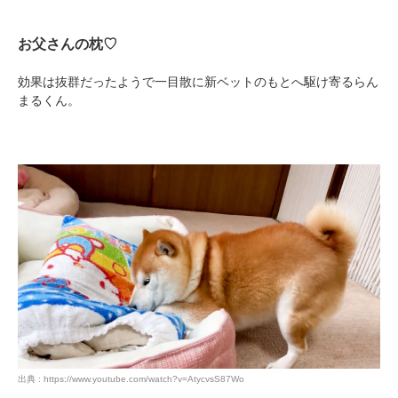
pecodogs
pecocats
お父さんの枕♡
いぬ部をフォロー
ねこ部をフォロー
効果は抜群だったようで一目散に新ベットのもとへ駆け寄るらん
まるくん。
アプリをダウンロードする
出典 : https://www.youtube.com/watch?v=AtycvsS87Wo