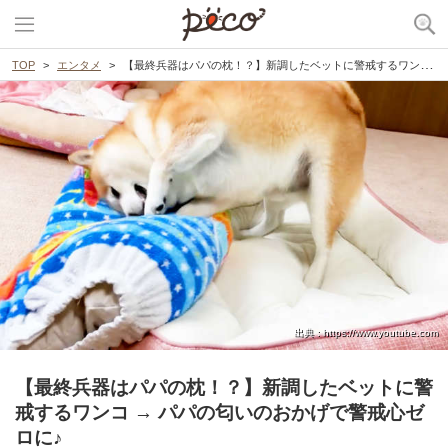
TOP
エンタメ
【最終兵器はパパの枕！？】新調したベットに警戒するワンコ → パパの匂いのおかげで警戒心ゼロに♪
出典 : https://www.youtube.com
【最終兵器はパパの枕！？】新調したベットに警
戒するワンコ → パパの匂いのおかげで警戒心ゼ
ロに♪