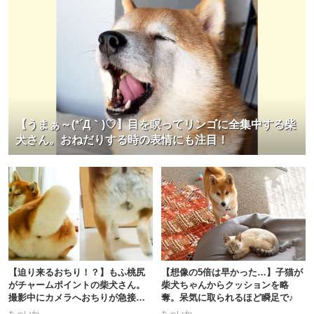
【うまぁ～(*´Д｀)♡】目を瞑ってリンゴに全集中する柴
犬さん。おねだりする時の表情にも注目！
【迫り来るおちり！？】もふ桃尻
【想像の5倍は早かった…】子猫が
がチャームポイントの柴犬さん。
柴犬ちゃんからクッションを略
撮影中にカメラへおちりが急接近
奪。呆気に取られるほど瞬足で♪
♡
ちゃいか
ちゃいか