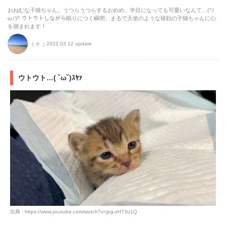
おねむな子猫ちゃん。うつらうつらするおめめ、半目になっても可愛いなんて…(*ﾉ
ωﾉ)♡ ウトウトしながら眠りにつく瞬間、まるで天使のような寝顔の子猫ちゃんに心
を掴まれます！
2022.03.12 update
ミチ
ウトウト…( ˘ω˘)ｽﾔｧ
出典 : https://www.youtube.com/watch?v=jpg-zH73u1Q