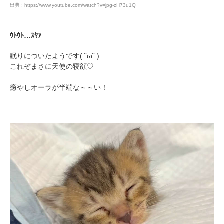
出典 : https://www.youtube.com/watch?v=jpg-zH73u1Q
ｳﾄｳﾄ…ｽﾔｧ
眠りについたようです( ˘ω˘ )
これぞまさに天使の寝顔♡
癒やしオーラが半端な～～い！
PECOアプリをダウンロード済みの方
アプリで開く
閉じる