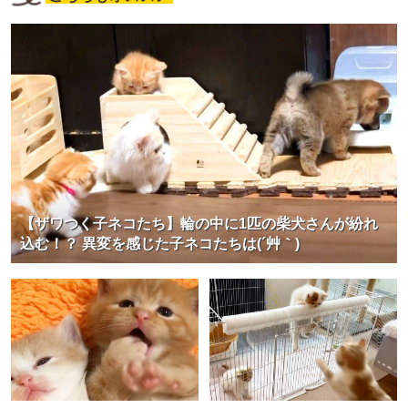
【ザワつく子ネコたち】輪の中に1匹の柴犬さんが紛れ
込む！？ 異変を感じた子ネコたちは(´艸｀)