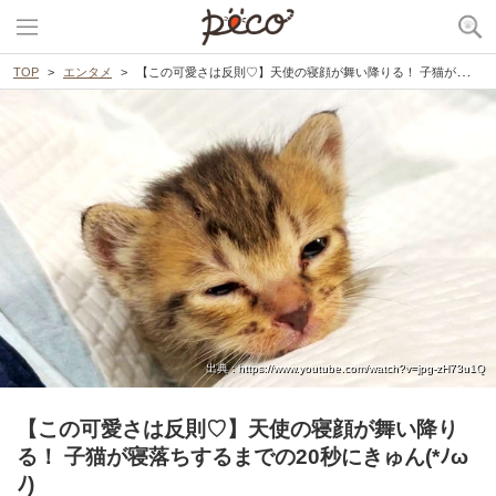
TOP
エンタメ
【この可愛さは反則♡】天使の寝顔が舞い降りる！ 子猫が寝落ちするまでの20秒にきゅん(*ﾉωﾉ)
出典 : https://www.youtube.com/watch?v=jpg-zH73u1Q
【この可愛さは反則♡】天使の寝顔が舞い降り
る！ 子猫が寝落ちするまでの20秒にきゅん(*ﾉω
ﾉ)