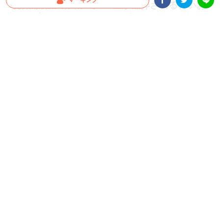
マーキング
【お魚捕獲大作戦！】 ２匹が翻弄される青いお
魚は…実はおもちゃだったと気づいてしまって♪
Facebookシェア
Twitterシェア
LINE
瓶の中で泳ぐお魚と猫。それだけでなんだか絵になりそうですが、期待通りの2匹の
反応に見ていてほっこりしてしまいます(*´艸｀)
2022.04.18 update
ちゃいか
魚のおもちゃに…♪