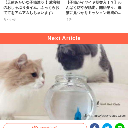
【天使みたいな子猫達♡ 】就寝前
【子猫がイヤイヤ期突入！？】わ
のおしゃぶりタイム。ふっくらお
んぱく坊やが脱走。開始早々、母
ててをアムアムしちゃいます♪
猫に見つかりミッション達成の危
機！
ちゃいか
ミチ
出典 : https://www.youtube.com