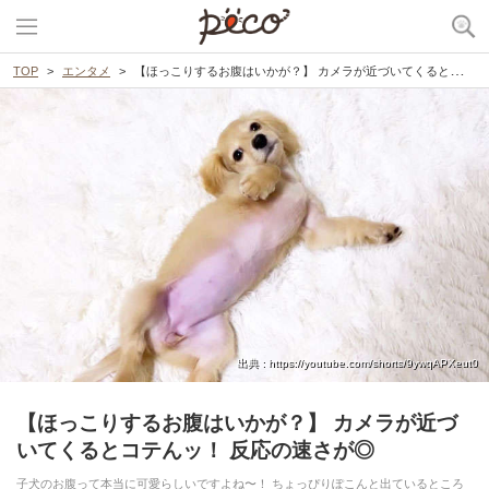
TOP
エンタメ
【ほっこりするお腹はいかが？】 カメラが近づいてくるとコテんッ！ 反応の速さが◎
出典 : https://youtube.com/shorts/9ywqAPXeut0
【ほっこりするお腹はいかが？】 カメラが近づ
いてくるとコテんッ！ 反応の速さが◎
子犬のお腹って本当に可愛らしいですよね〜！ ちょっぴりぽこんと出ているところ