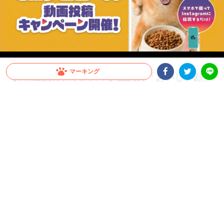
マーキング
【CM出演のチャンス！】愛犬の「おいしい顔」
が全国へ。メディコート動画投稿キャンペーン開
Facebookシェア
Twitterシェア
LINE
催！
愛犬がCMデビュー！？ペットライン『メディコート』では「おいしい顔」の動画投
稿キャンペーンを開催中。グランプリは2026年10月以降公開予定のWEB CMに出演
決定！さらに抽選で総計100名様に「ごほうびセット」をプレゼント。参加はInstagr
amに投稿するだけ。スマホで手軽に、うちの子の晴れ舞台を目指しましょう！
PR
ペットライン株式会社
グランプリはCM出演権！さらに抽選で総計100名様にプ
レゼントも