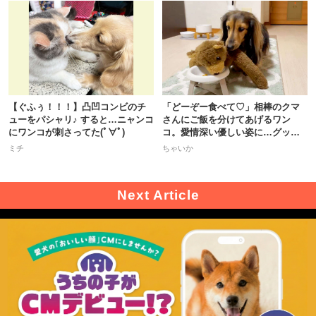
【ぐふぅ！！！】凸凹コンビのチ
「どーぞー食べて♡」相棒のクマ
ューをパシャリ♪ すると…ニャンコ
さんにご飯を分けてあげるワン
にワンコが刺さってた(ﾟ∀ﾟ)
コ。愛情深い優しい姿に…グッと
くる！
ミチ
ちゃいか