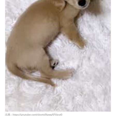
出典 : https://youtube.com/shorts/9ywqAPXeut0