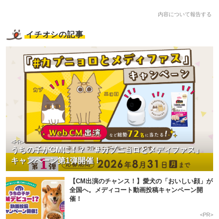
内容について報告する
イチオシの記事
<PR>
うちの子がCMに！？「＃カブニョロとメディファス」
キャンペーン第1弾開催！
【CM出演のチャンス！】愛犬の「おいしい顔」が
全国へ。メディコート動画投稿キャンペーン開
催！
<PR>