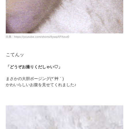
出典 : https://youtube.com/shorts/9ywqAPXeut0
pecodogs
pecocats
いぬ部をフォロー
ねこ部をフォロー
こてんッ
「どうぞお撮りくだしゃい♡」
アプリをダウンロードする
まさかの大胆ポージング(*´艸｀)
かわいらしいお腹を見せてくれました♪