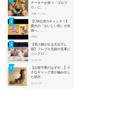
チーターが放つ「ゴロゴ
ロ」に、...
大橋 ぺっち
【CM出演のチャンス！】
3
愛犬の「おいしい顔」が全
国へ。...
<PR>
【受け継がれる天日干し
4
寝】フレブル兄妹の見事に
シンクロ...
ちゃいか
【お留守番のはずが…】小
5
さなギャング達が編み出し
た脱出...
ちゃいか