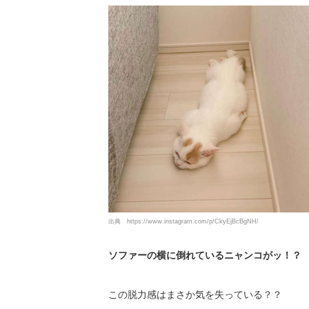
出典
https://www.instagram.com/p/CkyEjBcBgNH/
ソファーの横に倒れているニャンコがッ！？
この脱力感はまさか気を失っている？？