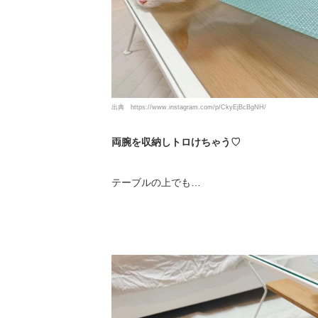
出典
https://www.instagram.com/p/CkyEjBcBgNH/
両腕を収納しトロけちゃう♡
テーブルの上でも…