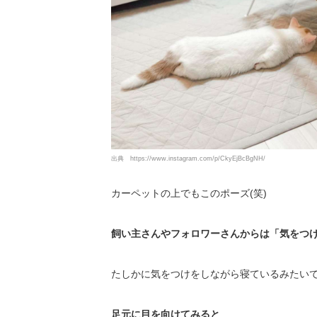
出典
https://www.instagram.com/p/CkyEjBcBgNH/
カーペットの上でもこのポーズ(笑)
飼い主さんやフォロワーさんからは「気をつ
たしかに気をつけをしながら寝ているみたい
足元に目を向けてみると