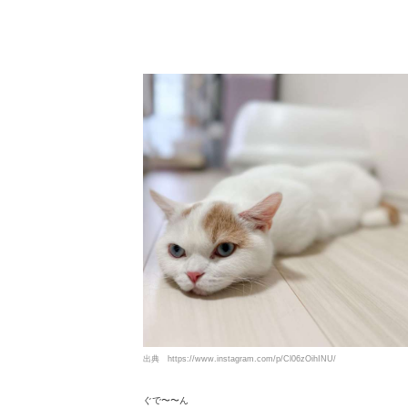
出典
https://www.instagram.com/p/Cl06zOihINU/
ぐで〜〜ん