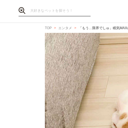
TOP
エンタメ
「もう…限界でしゅ」眠気MA