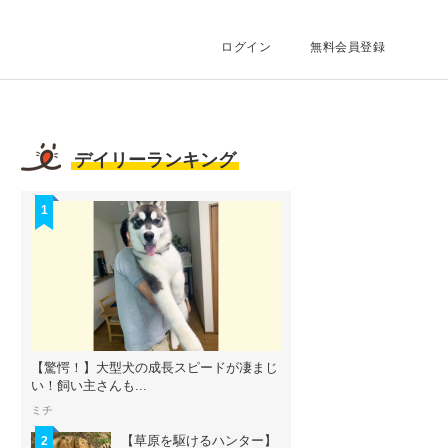
ログイン
無料会員登録
デイリーランキング
1
【驚愕！】大型犬の成長スピードが凄まじ
い！飼い主さんも...
ミチ
【草原を駆けるハンター】
2