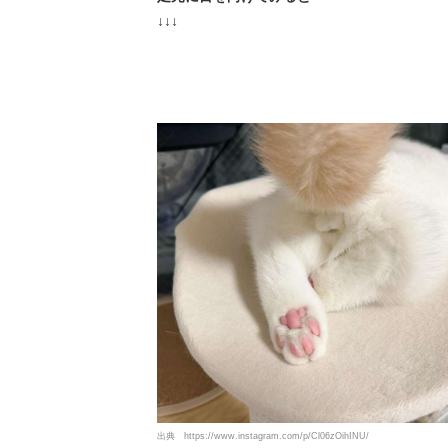
↓↓↓
出典
https://www.instagram.com/p/Cl06zOihINU/