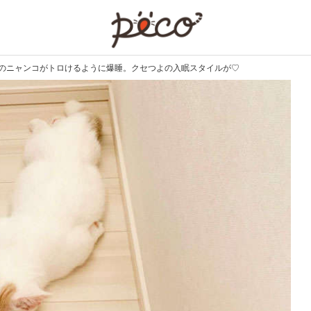
PECO
Xのニャンコがトロけるように爆睡。クセつよの入眠スタイルが♡