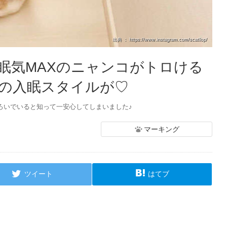
出典 ： https://www.instagram.com/scatllop/
眠気MAXのニャンコがトロける
の入眠スタイルが♡
つろいでいると知って一安心してしまいました♪
マーキング
ツイート
はてブ