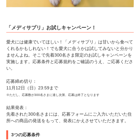
「メディサプリ」お試しキャンペーン！
愛犬には健康でいてほしい！「メディサプリ」は甘いから食べて
PECOアプリをダウンロード済みの方
くれるかもしれない！でも愛犬に合うかは試してみないと分かり
ませんよね。そこで先着300名さま限定のお試しキャンペーンを
アプリで開く
実施します。応募条件と応募規約をご確認のうえ、ご応募くださ
い。
閉じる
応募締め切り：
11月12日（日）23:59まで
※ただし、応募数が300名さまに達し次第、応募は終了となります
結果発表：
先着された300名さまには、応募フォームにご入力いただいた住
pecodogs
pecocats
所への商品の発送をもって、発表にかえさせていただきます。
いぬ部をフォロー
ねこ部をフォロー
3つの応募条件