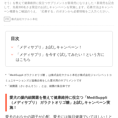
そう）を整えて健康維持に役立つサプリメントが新発売になりました！新発売を記念
して、先着300名さま限定のお試しキャンペーンを実施します。応募方法はキャンペ
ーン概要をご確認のうえ、「応募する」のボタンから必要情報をご入力ください。
PR
株式会社ヤクルト本社
目次
「メディサプリ」お試しキャンペーン！
「メディサプリ」を今すぐ試してみたい！という方に
はこちら
* 「MediSuppli ガラクトオリゴ糖 」は株式会社ヤクルト本社が株式会社ジャパンペットコ
ミュニケーションズと協働企画をした愛犬用のサプリメントです
* 「細菌叢（さいきんそう）」とは、細菌の集合体です
愛犬の腸内細菌叢を整えて健康維持に役立つ「MediSuppli
（メディサプリ） ガラクトオリゴ糖」お試しキャンペーン実
施！
愛犬のおなかの調子が心配、愛犬には毎日健康でいてほしい！と