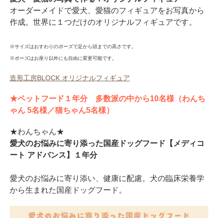
オーダーメイドで愛犬、愛猫のフィギュアをお写真から
作成。世界に１つだけのオリジナルフィギュアです。
※サイズはおすわりのポーズで足から頭までの高さです。
PECOアプリをダウンロード済みの方
※ポーズはお座り以外にも自由に変更可能です。
アプリで開く
造形工房BLOCK オリジナルフィギュア
閉じる
★ペットフード１年分 多数派の中から10名様（わんち
ゃん 5名様／猫ちゃん5名様）
★わんちゃん★
愛犬のお悩みに寄り添った国産ドッグフード【メディコ
ート アドバンス】１年分
pecodogs
pecocats
いぬ部をフォロー
ねこ部をフォロー
愛犬のお悩みに寄り添い、健康に配慮。犬の臨床栄養学
から生まれた国産ドッグフード。
アプリをダウンロードする