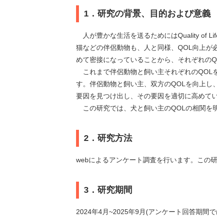
1．研究の背景、目的および意義
人が豊かな生活を送るためにはQuality of 
猫などの伴侶動物も、人と同様、QOL向上が
めて密接になっていることから、それぞれのQ
これまで伴侶動物と飼い主それぞれのQOL
す。伴侶動物と飼い主、双方のQOLを向上し
要因を見つけ出し、その要因を適切に高めて
この研究では、犬と飼い主のQOLの相関を明
2．研究方法
webによるアンケート調査を行います。この
3．研究期間
2024年4月~2025年9月(アンケート回答期間