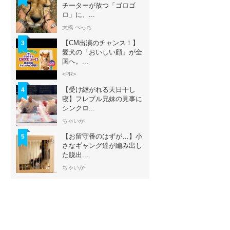
チーターが放つ「ゴロゴ
ロ」に、...
大橋 ぺっち
【CM出演のチャンス！】
3
愛犬の「おいしい顔」が全
国へ。...
<PR>
【受け継がれる天日干し
4
寝】フレブル兄妹の見事に
シンクロ...
ちゃいか
【お留守番のはずが…】小
5
さなギャング達が編み出し
た脱出...
ちゃいか