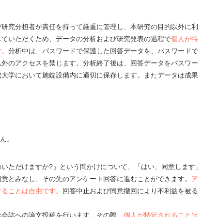
び研究分担者が責任を持って厳重に管理し、本研究の目的以外に利
していただくため、データの分析および研究発表の過程で
個人が特
す。
分析中は、パスワードで保護した回答データを、パスワードで
以外のアクセスを禁じます。分析終了後は、回答データをパスワー
成大学において施錠設備内に適切に保存します。またデータは成果
せん。
力いただけますか?」という問かけについて、「はい、同意します」
同意とみなし、その先のアンケート回答に進むことができます。
ア
することは自由です。
回答中止および同意撤回により不利益を被る
学会誌への論文投稿を行います。その際、
個人が特定されることは