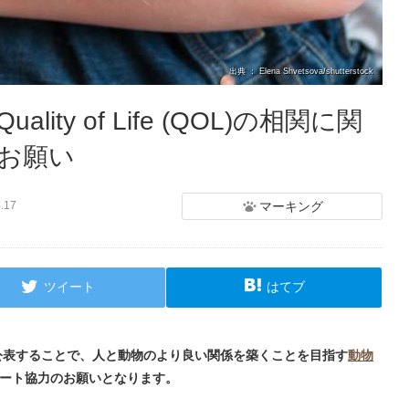
出典 ： Elena Shvetsova/shutterstock
ty of Life (QOL)の相関に関
お願い
マーキング
.17
ツイート
はてブ
公表することで、人と動物のより良い関係を築くことを目指す
動物
ート協力のお願いとなります。