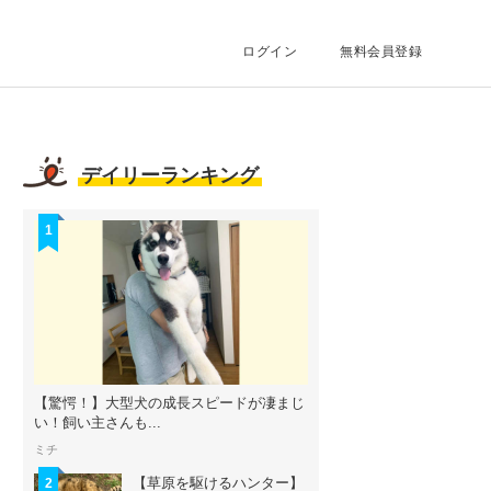
ログイン
無料会員登録
デイリーランキング
1
【驚愕！】大型犬の成長スピードが凄まじ
い！飼い主さんも...
ミチ
【草原を駆けるハンター】
2