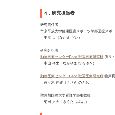
4．研究担当者
研究責任者：
帝京平成大学健康医療スポーツ学部医療スポ
中江 大（なかえ だい）
研究分担者：
動物医療センターPeco 獣医医療研究所
所長・
中山 裕之（なかやま ひろゆき）
動物医療センターPeco 獣医医療研究所
臨床長
佐々木 伸雄（ささき のぶお）
聖路加国際大学看護学部准教授
菊田 文夫（きくた ふみお）