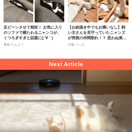
足ピーンさせて頰杖！ お気に入り
【お絵描き中でもお構いなし】飼
のソファで横たわるニャンコが、
い主さんを見守っていたニャンズ
くつろぎすぎと話題に(;´∀｀)
が突然の仲間割れ！？ 思わぬ展開
に…
蒼樹 りんどう
大橋 ぺっち