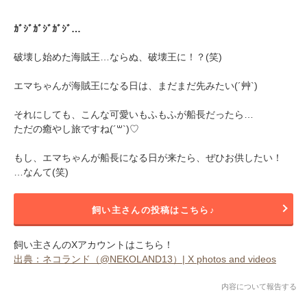
ｶﾞｼﾞｶﾞｼﾞｶﾞｼﾞ…
破壊し始めた海賊王…ならぬ、破壊王に！？(笑)
エマちゃんが海賊王になる日は、まだまだ先みたい(´艸`)
それにしても、こんな可愛いもふもふが船長だったら…
ただの癒やし旅ですね(´꒳`)♡
もし、エマちゃんが船長になる日が来たら、ぜひお供したい！
…なんて(笑)
飼い主さんの投稿はこちら♪
飼い主さんのXアカウントはこちら！
出典：ネコランド（@NEKOLAND13）| X photos and videos
内容について報告する