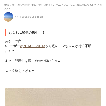
自信に満ち溢れた表情で船の模型に乗っていたニャンコさん。海賊王になるのかと思
いきや…
2026.02.08 update
ミチ
もふもふ船長の誕生！？
ある日の夜。
Xユーザー
@NEKOLAND13
さん宅のエマちゃんが行方不明
に！？
すぐに部屋中を探し始めた飼い主さん。
ふと視線を上げると…