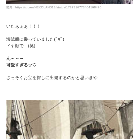
出典 : https://x.com/NEKOLAND13/status/1787316773404168496
いたぁぁぁ！！！
海賊船に乗っていました(ﾟ∀ﾟ)
ドヤ顔で…(笑)
ん～～～
可愛すぎるッ♡
さっそくお宝を探しに出発するのかと思いきや…