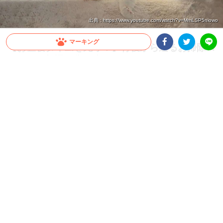
出典 : https://www.youtube.com/watch?v=MmLSP5niowo
マーキング
【お昼寝タイムを死守！】背後から迫るお掃除ロ
ボットを撃退。指一本触れさせないテクニックと
Facebookシェア
Twitterシェア
LINE
は？
スヤスヤと気持ちよさそうに眠るニャンコさん。そこへ近づいてきたのは、お掃除ロ
ボット！ お仕事中のロボットとおやすみ中のニャンコ。この対決…どうなる！？
2024.06.15 update
ミチ
ニャンコ vs お掃除ロボット