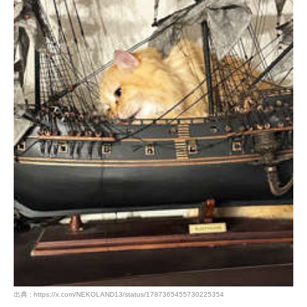
PECOアプリをダウンロード済みの方
アプリで開く
閉じる
pecodogs
pecocats
いぬ部をフォロー
ねこ部をフォロー
出典 : https://x.com/NEKOLAND13/status/1787365455730225354
アプリをダウンロードする