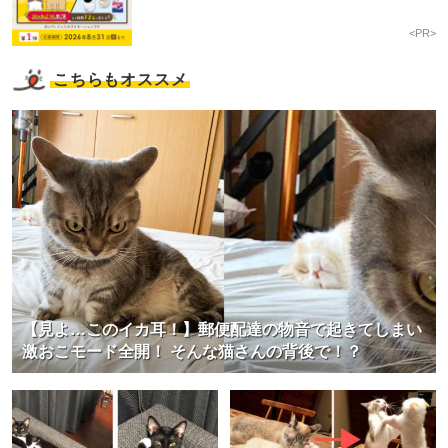
<PR>
こちらもオススメ
【見よ…このイカ耳！】郵便配達の物音で起きてしまい
激おこモード全開！ そんな猫さんの背後で！？