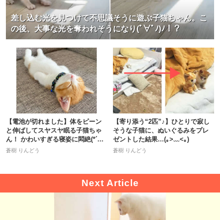
差し込む光を見つけて不思議そうに遊ぶ子猫ちゃん。こ
の後、大事な光を奪われそうになり(ﾟ∀ﾟﾉ)ﾉ！？
【電池が切れました】体をピーン
【寄り添う“2匹”♪】ひとりで寂し
と伸ばしてスヤスヤ眠る子猫ちゃ
そうな子猫に、ぬいぐるみをプレ
ん！ かわいすぎる寝姿に悶絶(*´Д
ゼントした結果…(｡>﹏<｡)
｀)
蒼樹 りんどう
蒼樹 りんどう