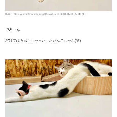
出典 : https://x.com/omochi_nam01/status/1830133873805836760
でろ～ん
溶けてはみ出しちゃった、おだんごちゃん(笑)
PECOアプリをダウンロード済みの方
アプリで開く