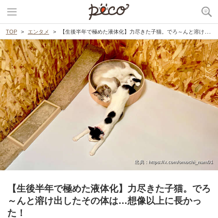
TOP
エンタメ
【生後半年で極めた液体化】力尽きた子猫。でろ～んと溶け出したその体は…想像以上に長かった！
出典 : https://x.com/omochi_nam01
【生後半年で極めた液体化】力尽きた子猫。でろ
～んと溶け出したその体は…想像以上に長かっ
た！