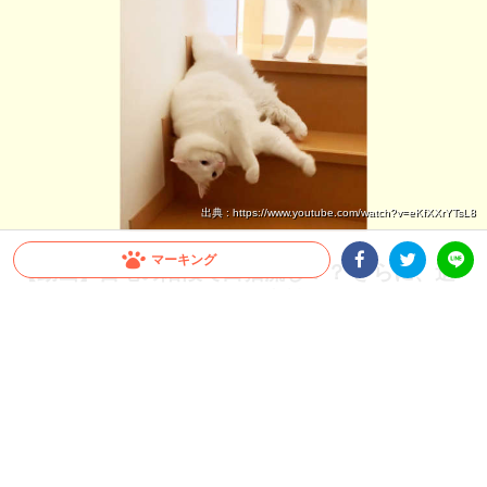
出典 : https://www.youtube.com/watch?v=eKfXXrYTsL8
マーキング
【動画】自宅の階段で白猫流し！？ さらに、追
いかけてきたニャンコも…参戦しちゃう？
Facebookシェア
Twitterシェア
LINE
流れるように階段を下りてくるニャンコさん。ちょっと奇妙なのに、可愛いんです！
そして、もう1匹のニャンコさんも合流すると…
2024.11.03 update
ミチ
クセ強な階段下り