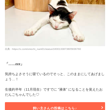
出典 : https://x.com/omochi_nam01/status/1830133873805836760
「……zzz」
気持ちよさそうに寝ているのでそっと、このままにしてあげまし
ょう…！
生後約半年（11月現在）ですでに “液体” になることを覚えたお
だんごちゃんでした♡
飼い主さんの投稿はこちら♪