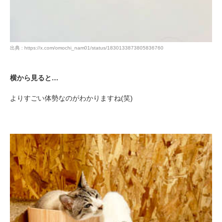
閉じる
出典 : https://x.com/omochi_nam01/status/1830133873805836760
横から見ると…
pecodogs
pecocats
よりすごい体勢なのがわかりますね(笑)
いぬ部をフォロー
ねこ部をフォロー
アプリをダウンロードする