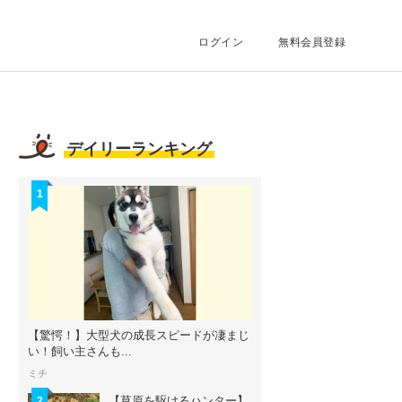
タメ
ログイン
無料会員登録
デイリーランキング
1
【驚愕！】大型犬の成長スピードが凄まじ
い！飼い主さんも...
ミチ
【草原を駆けるハンター】
2