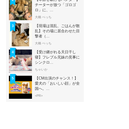
チーターが放つ「ゴロゴ
ロ」に、...
大橋 ぺっち
【現場は混乱、ごはんが散
3
乱】その場に居合わせた目
撃者（...
大橋 ぺっち
【受け継がれる天日干し
4
寝】フレブル兄妹の見事に
シンクロ...
ちゃいか
【CM出演のチャンス！】
5
愛犬の「おいしい顔」が全
国へ。...
<PR>