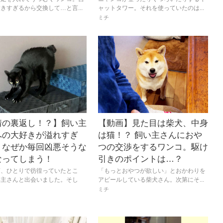
きすぎるから交換して…と言...
ャットタワー。それを使っていたのは...
ミチ
情の裏返し！？】飼い主
【動画】見た目は柴犬、中身
への大好きが溢れすぎ
は猫！？ 飼い主さんにおや
。なぜか毎回凶悪そうな
つの交渉をするワンコ。駆け
なってしまう！
引きのポイントは…？
頃、ひとりで彷徨っていたとこ
「もっとおやつが欲しい」とおかわりを
い主さんと出会いました。そし
アピールしている柴犬さん。次第にそ...
ミチ