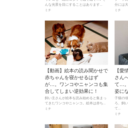
んな光景を目にすることはあります...
分には大
ミチ
ミチ
【動画】絵本の読み聞かせで
【愛
赤ちゃんを寝かせるはず
さん
が…。ワンコやニャンコも集
て…
合してしまい逆効果に！
姿に
飼い主さんが絵本を読み始めると集まっ
子猫の
てきたワンコやニャンコ。絵本は赤ち...
ろ、飼
て...
ミチ
ミチ