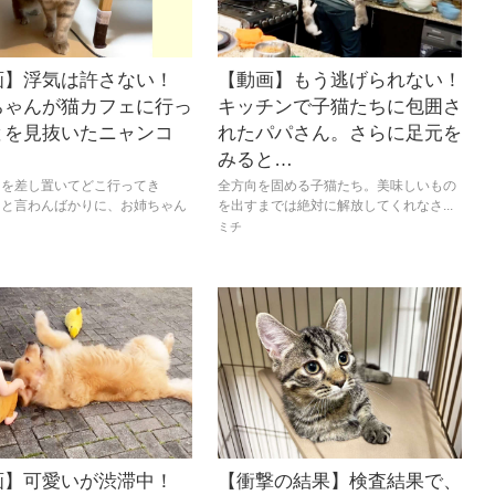
画】浮気は許さない！
【動画】もう逃げられない！
ちゃんが猫カフェに行っ
キッチンで子猫たちに包囲さ
とを見抜いたニャンコ
れたパパさん。さらに足元を
みると…
しを差し置いてどこ行ってき
全方向を固める子猫たち。美味しいもの
」と言わんばかりに、お姉ちゃん
を出すまでは絶対に解放してくれなさ...
ミチ
画】可愛いが渋滞中！
【衝撃の結果】検査結果で、