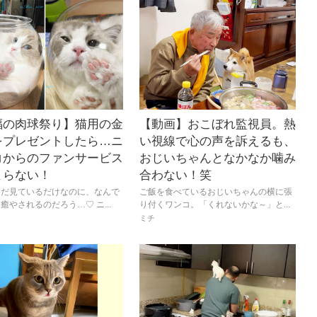
福の肉球祭り】猫用の金
【動画】おこぼれ監視員。熱
をプレゼントしたら…ニ
い視線で心の声を訴えるも、
コからのファンサービス
おじいちゃんとなかなか噛み
まらない！
合わない！笑
ただ見ているだけなのに、なんで
ご飯を食べているおじいちゃんの横に張
癒やされるのだろう…♡ ニ...
り付くワンコ。「くれないかな～」と...
ミチ