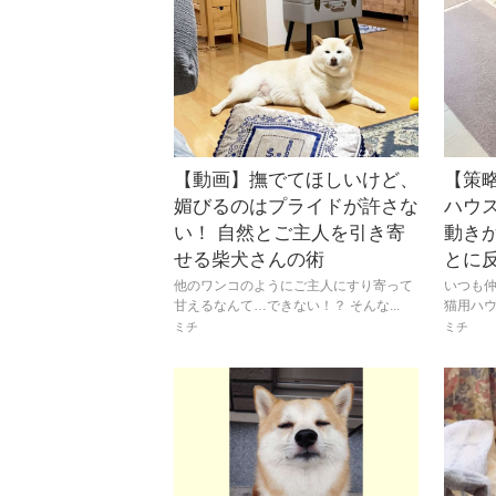
【動画】撫でてほしいけど、
【策
媚びるのはプライドが許さな
ハウ
い！ 自然とご主人を引き寄
動き
せる柴犬さんの術
とに
他のワンコのようにご主人にすり寄って
いつも
甘えるなんて…できない！？ そんな...
猫用ハウ
ミチ
ミチ