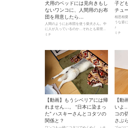
犬用のベッドには見向きもし
子ど
ないワンコに、人間用のお布
チュ
団を用意したら…
相思相
うな姿
人間のようにお布団を使う柴犬さん。中
♪
に人が入っているのか…それとも前世...
ミチ
ミチ
【動画】もうシベリアには帰
【動
れません…。 “日本に染まっ
いよ
た” ハスキーさんとコタツの
コの
関係と？
さぶ
ワンコも一緒にコタツでぬくぬく…♪ そ
ブーツ