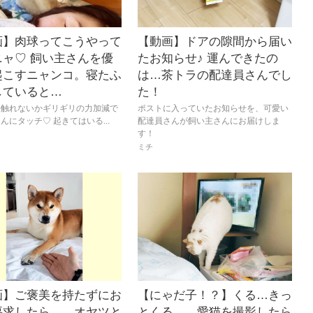
画】肉球ってこうやって
【動画】ドアの隙間から届い
ニャ♡ 飼い主さんを優
たお知らせ♪ 運んできたの
起こすニャンコ。寝たふ
は…茶トラの配達員さんでし
していると…
た！
か触れないかギリギリの力加減で
ポストに入っていたお知らせを、可愛い
んにタッチ♡ 起きてはいる...
配達員さんが飼い主さんにお届けしま
す！
ミチ
画】ご褒美を持たずにお
【にゃだ子！？】くる…きっ
要求したら…。オヤツと
とくる…。愛猫を撮影したら