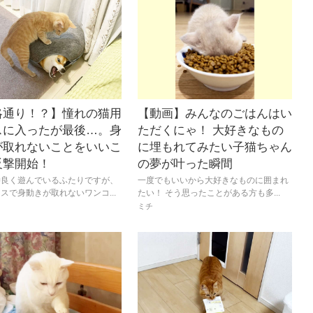
略通り！？】憧れの猫用
【動画】みんなのごはんはい
スに入ったが最後…。身
ただくにゃ！ 大好きなもの
が取れないことをいいこ
に埋もれてみたい子猫ちゃん
反撃開始！
の夢が叶った瞬間
仲良く遊んでいるふたりですが、
一度でもいいから大好きなものに囲まれ
スで身動きが取れないワンコ...
たい！ そう思ったことがある方も多...
ミチ