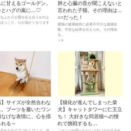
もに甘えるゴールデン。
肺と心臓の音が聞こえないと
ーとハグの嵐に…♡
言われた子猫。その理由は…
○○だった！
愛なふたりが愛を伝え合うかのよ
にほっこり、心が温かくなります
愛猫の健康維持に必要不可欠な健康診
断。不安な結果を伝えられ、その理由
を...
ミチ
画】サイズが全然合わな
【猫化が進んでしまった柴
…。ブーツを履いたワン
犬】キャットタワーに仁王立
切なげな表情に、心を揺
ち！ 大好きな同居猫への憧
られる～
れで挑戦するも…
に足を入れてうつむくワンコ。自
ニャンコが登ったりくつろいだりするキ