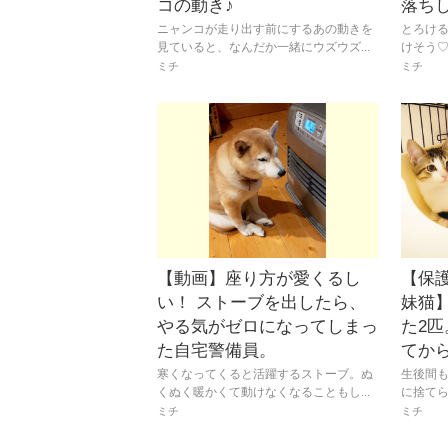
コの動き♪
落ち
ニャンコが走り出す前にするあの動きを
とろけ
見ていると、なんだか一緒にウズウズ...
けそう♡
ミチ
ミチ
【動画】座り方が愛くるし
【保
い！ ストーブを出したら、
妹猫
やる気がゼロになってしまっ
た2
た自宅警備員。
てか
寒くなってくると活躍するストーブ。ぬ
生後間
くぬく暖かくて動けなくなることもし...
に捨てら
ミチ
ミチ