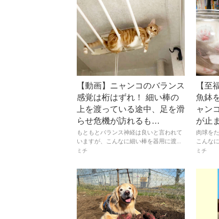
【動画】ニャンコのバランス
【至
感覚は桁はずれ！ 細い棒の
魚鉢
上を渡っている途中、足を滑
ャン
らせ危機が訪れるも…
が止
もともとバランス神経は良いと言われて
肉球を
いますが、こんなに細い棒を器用に渡...
こんなに
ミチ
ミチ