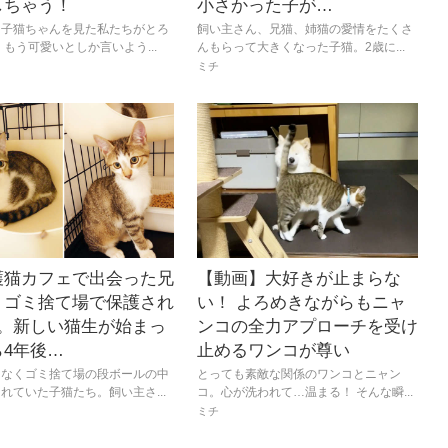
しちゃう！
小さかった子が…
る子猫ちゃんを見た私たちがとろ
飼い主さん、兄猫、姉猫の愛情をたくさ
 もう可愛いとしか言いよう...
んもらって大きくなった子猫。2歳に...
ミチ
護猫カフェで出会った兄
【動画】大好きが止まらな
】ゴミ捨て場で保護され
い！ よろめきながらもニャ
匹。新しい猫生が始まっ
ンコの全力アプローチを受け
ら4年後…
止めるワンコが尊い
もなくゴミ捨て場の段ボールの中
とっても素敵な関係のワンコとニャン
れていた子猫たち。飼い主さ...
コ。心が洗われて…温まる！ そんな瞬...
ミチ