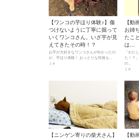
【ワンコの芋ほり体験♪】傷
【動
つけないように丁寧に掘って
お姉
いくワンコさん。いざ芋が見
たこ
えてきたその時！？
は…
お芋が大好きなワンコさんが向かったの
「わた
が、芋ほり体験！ おっとりな性格も...
た！？
の...
ミチ
ミチ
【ニンゲン寄りの柴犬さん】
【動