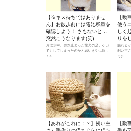
【※キス待ちではありませ
【動
ん】お散歩前には電池残量を
使う
確認しよう！ さもないと…
しく
突然こうなります(笑)
りを
お散歩中、突然止まった愛犬の足。ケガ
触れる
でもしてしまったのかと思いきや…限...
飼い主さ
ミチ
ミチ
【あれがこれに！？】飼い主
【動
さん手作りの猫ちぐらに猫た
手を