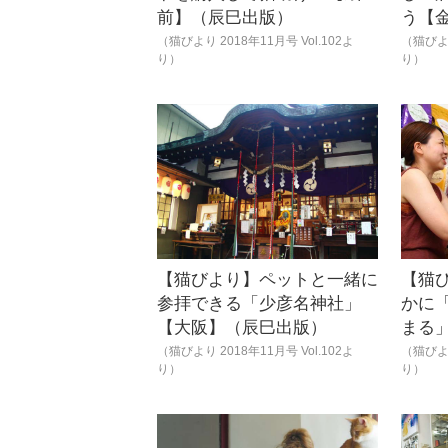
前】（辰巳出版）
う【
（猫びより 2018年11月号 Vol.102よ
（猫びより
り）
り）
【猫びより】ペットと一緒に
【猫
参拝できる「少彦名神社」
かに
【大阪】（辰巳出版）
まる
（猫びより 2018年11月号 Vol.102よ
（猫びより
り）
り）