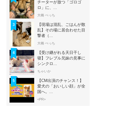
チーターが放つ「ゴロゴ
ロ」に、...
大橋 ぺっち
【現場は混乱、ごはんが散
3
乱】その場に居合わせた目
撃者（...
大橋 ぺっち
【受け継がれる天日干し
4
寝】フレブル兄妹の見事に
シンクロ...
ちゃいか
【CM出演のチャンス！】
5
愛犬の「おいしい顔」が全
国へ。...
<PR>