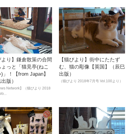
びより】鎌倉散策の合間
【猫びより】街中にたたず
ちょっと「猫見亭(ねこ
む、猫の彫像【英国】（辰巳
」！【from Japan】
出版）
巳出版）
（猫びより 2018年7月号 Vol.100より）
ews Network】（猫びより 2018
o...