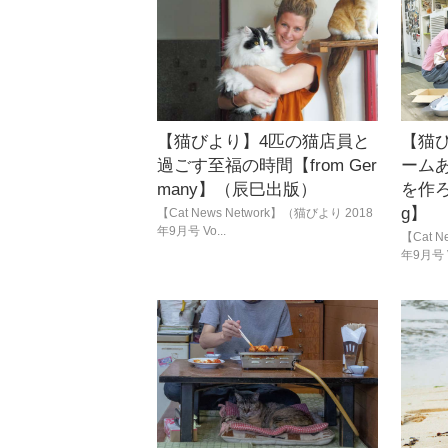
【猫びより】4匹の猫店員と
【猫
過ごす至福の時間【from Ger
ーム
many】（辰巳出版）
を作ろう
g】
【Cat News Network】（猫びより 2018
年9月号 Vo...
【Cat N
年9月号 V