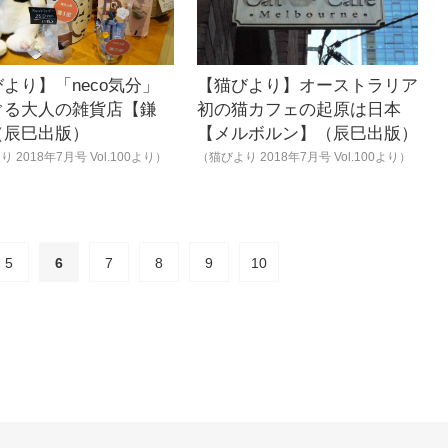
より】「neco気分」
【猫びより】オーストラリア
ぐる大人の雑貨店【鎌
初の猫カフェの起原は日本
（辰巳出版）
【メルボルン】（辰巳出版）
 2018年7月号 Vol.100より）
（猫びより 2018年7月号 Vol.100より）
5
6
7
8
9
10