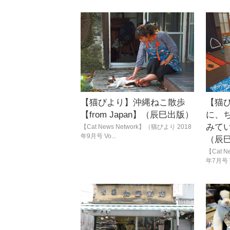
【猫びより】沖縄ねこ散歩
【猫
【from Japan】（辰巳出版）
に、
みてい)
【Cat News Network】（猫びより 2018
年9月号 Vo...
（辰
【Cat N
年7月号 V