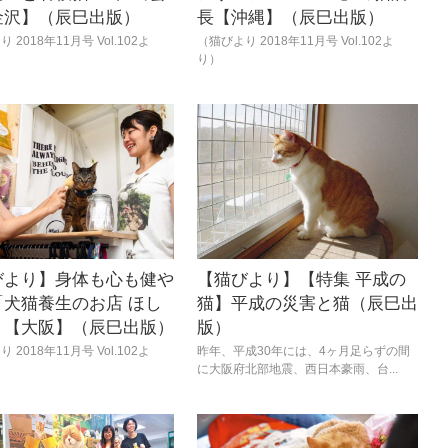
金沢】（辰巳出版）
長【沖縄】（辰巳出版）
 2018年11月号 Vol.102よ
（猫びより 2018年11月号 Vol.102よ
り）
びより】身体も心も健や
【猫びより】【特集 平成の
「犬猫養生のお店 ほし
猫】平成の災害と猫（辰巳出
」【大阪】（辰巳出版）
版）
 2018年11月号 Vol.102よ
昨年、平成30年には、4ヶ月足らずの間
に大阪府北部地震、西日本豪雨、台...