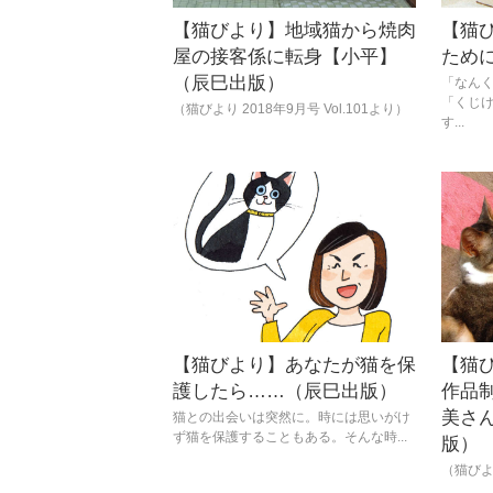
【猫びより】地域猫から焼肉
【猫
屋の接客係に転身【小平】
ため
（辰巳出版）
「なん
「くじ
（猫びより 2018年9月号 Vol.101より）
す...
【猫びより】あなたが猫を保
【猫
護したら……（辰巳出版）
作品
美さ
猫との出会いは突然に。時には思いがけ
ず猫を保護することもある。そんな時...
版）
（猫びより