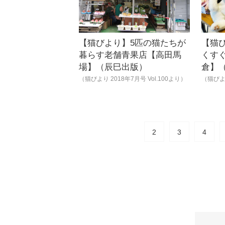
【猫びより】5匹の猫たちが
【猫び
暮らす老舗青果店【高田馬
くす
場】（辰巳出版）
倉】
（猫びより 2018年7月号 Vol.100より）
（猫びより
2
3
4