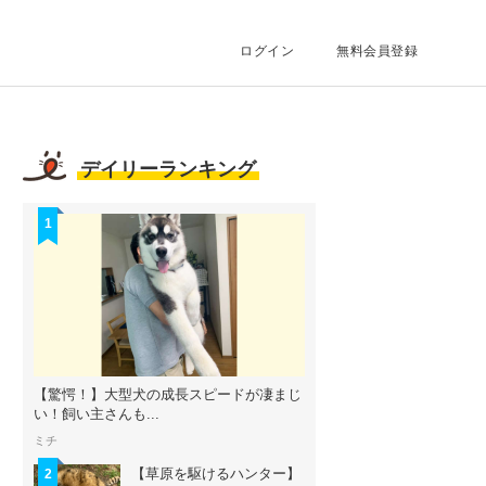
ログイン
無料会員登録
デイリーランキング
1
【驚愕！】大型犬の成長スピードが凄まじ
い！飼い主さんも...
ミチ
【草原を駆けるハンター】
2