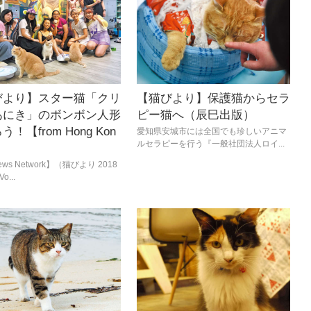
びより】スター猫「クリ
【猫びより】保護猫からセラ
あにき」のボンボン人形
ピー猫へ（辰巳出版）
！【from Hong Kon
愛知県安城市には全国でも珍しいアニマ
ルセラピーを行う『一般社団法人ロイ...
ews Network】（猫びより 2018
o...