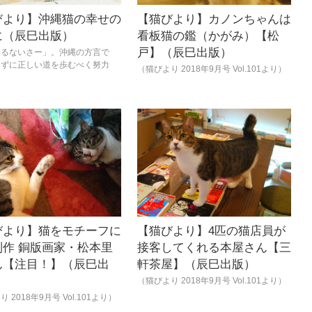
びより】沖縄猫の幸せの
【猫びより】カノンちゃんは
に（辰巳出版）
看板猫の鑑（かがみ）【松
戸】（辰巳出版）
くるないさー」。沖縄の方言で
けずに正しい道を歩むべく努力
（猫びより 2018年9月号 Vol.101より）
びより】猫をモチーフに
【猫びより】4匹の猫店員が
制作 銅版画家・松本里
接客してくれる本屋さん【三
ん【注目！】（辰巳出
軒茶屋】（辰巳出版）
（猫びより 2018年9月号 Vol.101より）
 2018年9月号 Vol.101より）