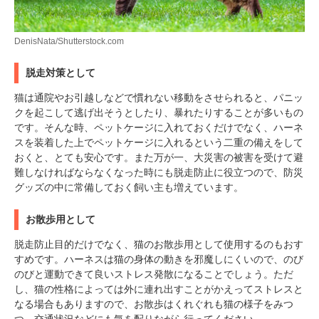
DenisNata/Shutterstock.com
脱走対策として
猫は通院やお引越しなどで慣れない移動をさせられると、パニッ
クを起こして逃げ出そうとしたり、暴れたりすることが多いもの
です。そんな時、ペットケージに入れておくだけでなく、ハーネ
スを装着した上でペットケージに入れるという二重の備えをして
おくと、とても安心です。また万が一、大災害の被害を受けて避
難しなければならなくなった時にも脱走防止に役立つので、防災
グッズの中に常備しておく飼い主も増えています。
お散歩用として
脱走防止目的だけでなく、猫のお散歩用として使用するのもおす
すめです。ハーネスは猫の身体の動きを邪魔しにくいので、のび
のびと運動できて良いストレス発散になることでしょう。ただ
し、猫の性格によっては外に連れ出すことがかえってストレスと
なる場合もありますので、お散歩はくれぐれも猫の様子をみつ
つ、交通状況などにも気を配りながら行ってください。