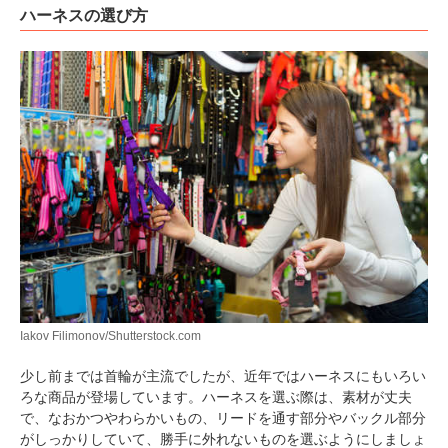
pecodogs
pecocats
ハーネスの選び方
いぬ部をフォロー
ねこ部をフォロー
アプリをダウンロードする
Iakov Filimonov/Shutterstock.com
少し前までは首輪が主流でしたが、近年ではハーネスにもいろい
ろな商品が登場しています。ハーネスを選ぶ際は、素材が丈夫
で、なおかつやわらかいもの、リードを通す部分やバックル部分
がしっかりしていて、勝手に外れないものを選ぶようにしましょ