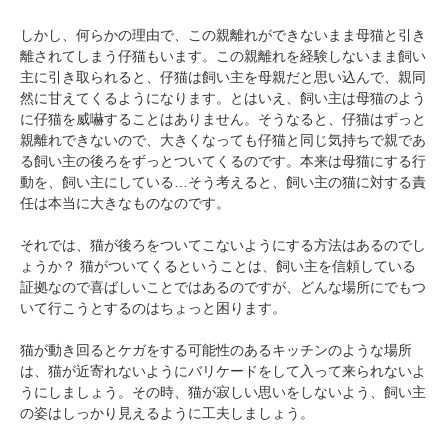
アプリをダウンロードする
しかし、何らかの理由で、この親離れができないまま母猫と引き
離されてしまう仔猫もいます。この親離れを経験しないまま飼い
主に引き取られると、仔猫は飼い主を母親だと思い込んで、親同
然に甘えてくるようになります。とはいえ、飼い主は母猫のよう
に仔猫を威嚇することはありません。そうなると、仔猫はずっと
親離れできないので、大きくなっても仔猫と同じ気持ちで親であ
る飼い主の後ろをずっとついてくるのです。本来は母猫にする行
動を、飼い主にしている…そう考えると、飼い主の猫に対する責
任は本当に大きなものなのです。
それでは、猫が後ろをついてこないようにする方法はあるのでし
ょうか？ 猫がついてくるということは、飼い主を信頼している
証拠なので喜ばしいことではあるのですが、どんな場所にでもつ
いて行こうとするのはちょっと困ります。
猫が動き回るとケガをする可能性のあるキッチンのような場所
は、猫が近寄れないようにバリケードをして入って来られないよ
うにしましょう。その時、猫が寂しい思いをしないよう、飼い主
の姿はしっかり見えるように工夫しましょう。