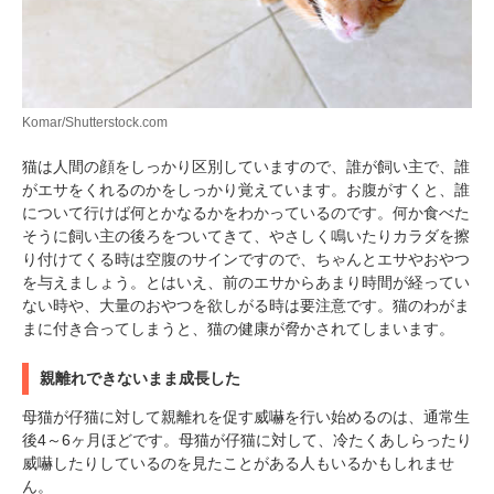
Komar/Shutterstock.com
PECOアプリをダウンロード済みの方
猫は人間の顔をしっかり区別していますので、誰が飼い主で、誰
がエサをくれるのかをしっかり覚えています。お腹がすくと、誰
アプリで開く
について行けば何とかなるかをわかっているのです。何か食べた
そうに飼い主の後ろをついてきて、やさしく鳴いたりカラダを擦
閉じる
り付けてくる時は空腹のサインですので、ちゃんとエサやおやつ
を与えましょう。とはいえ、前のエサからあまり時間が経ってい
ない時や、大量のおやつを欲しがる時は要注意です。猫のわがま
まに付き合ってしまうと、猫の健康が脅かされてしまいます。
親離れできないまま成長した
pecodogs
pecocats
母猫が仔猫に対して親離れを促す威嚇を行い始めるのは、通常生
いぬ部をフォロー
ねこ部をフォロー
後4～6ヶ月ほどです。母猫が仔猫に対して、冷たくあしらったり
威嚇したりしているのを見たことがある人もいるかもしれませ
ん。