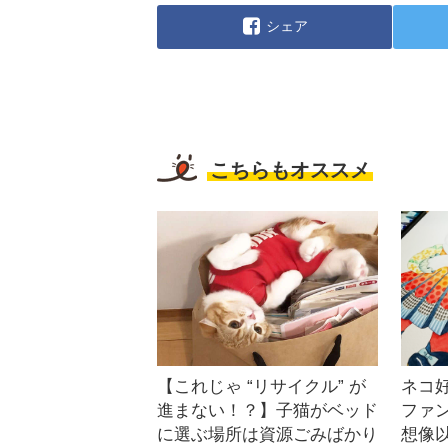
シェア
こちらもオススメ
【これじゃ “リサイクル” が
ネコ
進まない！？】子猫がベッド
ファ
に選ぶ場所は資源ごみばかり
想像以