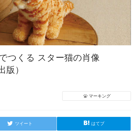
でつくる スター猫の肖像
出版）
マーキング
ツイート
はてブ