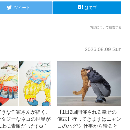
ツイート
はてブ
内容について報告する
2026.08.09 Sun
好きな作家さんが描く、
【1日2回開催される幸せの
ンタジーなネコの世界が
儀式】行ってきますはニャン
上に素敵だった(´ω｀
コのハグ♡ 仕事から帰ると