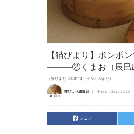
【猫びより】ボンボン
―――②くまお（辰巳
（猫びより 2018年3月号 Vol.98より）
猫びより編集部
更新日：
2020.06.30
シェア