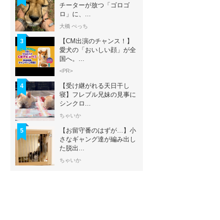
チーターが放つ「ゴロゴ
ロ」に、...
大橋 ぺっち
【CM出演のチャンス！】
3
愛犬の「おいしい顔」が全
国へ。...
<PR>
【受け継がれる天日干し
4
寝】フレブル兄妹の見事に
シンクロ...
ちゃいか
【お留守番のはずが…】小
5
さなギャング達が編み出し
た脱出...
ちゃいか