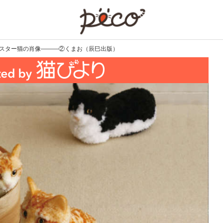
PECO
 スター猫の肖像―――②くまお（辰巳出版）