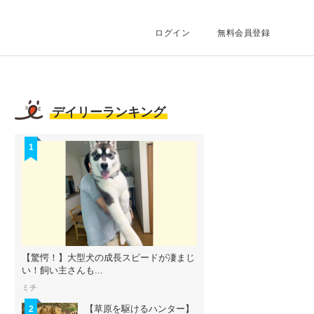
ログイン
無料会員登録
デイリーランキング
1
【驚愕！】大型犬の成長スピードが凄まじ
い！飼い主さんも...
ミチ
【草原を駆けるハンター】
2