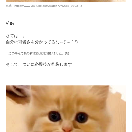
出典 : https://www.youtube.com/watch?v=Mvk8_vSGo_o
ﾍﾟﾛｯ
さては…。
自分の可愛さを分かってるな～(´﹃｀*)
PECOアプリをダウンロード済みの方
（この時点で私の表情筋はほぼ溶けました。笑）
アプリで開く
そして、ついに必殺技が炸裂します！
閉じる
pecodogs
pecocats
いぬ部をフォロー
ねこ部をフォロー