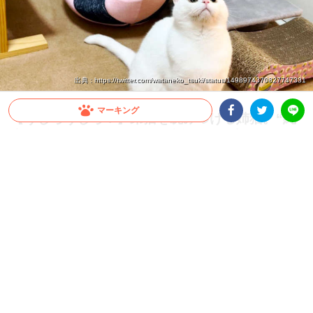
出典 : https://twitter.com/wataneko_tsuki/status/1498974370827747331
マーキング
【うしろうしろ！】弟猫を睨みつける姉猫。“純
真無垢”と“ニャンキー”が融合した写真に爆笑の
Facebookシェア
Twitterシェア
LINE
嵐！
弟猫が起こしたあるハプニング後に撮られた1枚。背後にはベッドの穴から睨む姉猫
の姿…！ 何から突っ込んでいいのかわからないような2匹の姿に、次から次へと爆笑
が起こりました( *´艸｀)
2022.04.27 update
ミチ
純真無垢な弟には届かない姉の圧力