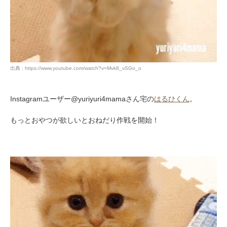
出典 : https://www.youtube.com/watch?v=Mvk8_vSGo_o
Instagramユーザー@yuriyuri4mamaさん宅の
はるひくん
。
もっとおやつが欲しいとおねだり作戦を開始！