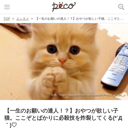
TOP
エンタメ
【一生のお願いの達人！？】おやつが欲しい子猫。ここぞとばかりに必殺技を炸裂してくる(*´Д｀)♡
出典 : https://www.youtube.com/watch?v=Mvk8_vSGo_o
【一生のお願いの達人！？】おやつが欲しい子
猫。ここぞとばかりに必殺技を炸裂してくる(*´Д
｀)♡