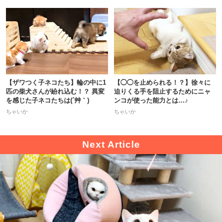
【ザワつく子ネコたち】輪の中に1
【◯◯を止められる！？】徐々に
匹の柴犬さんが紛れ込む！？ 異変
迫りくる手を阻止するためにニャ
を感じた子ネコたちは(´艸｀)
ンコが使った能力とは…♪
ちゃいか
ちゃいか