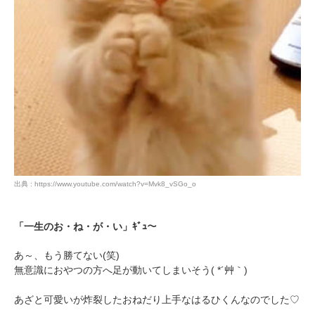
アプリをダウンロードする
出典 : https://www.youtube.com/watch?v=Mvk8_vSGo_o
「一生のお・ね・が・い」ｷﾞｭ～
あ～、もう勝てない(笑)
無意識におやつの方へ足が動いてしまいそう( *´艸｀)
あざと可愛いが炸裂したおねだり上手なはるひくんなのでした♡