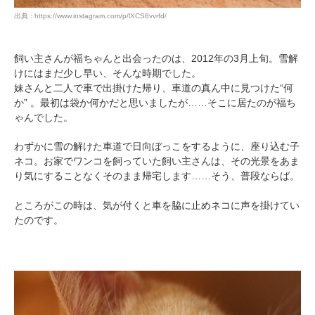
出典 : https://www.instagram.com/p/lXCS8vvrfd/
飼い主さんが福ちゃんと出会ったのは、2012年の3月上旬。雪解
けにはまだ少し早い、そんな時期でした。
妹さんと二人で車で出掛けた帰り、車道の真ん中に見つけた“何
か” 。最初は袋か何かだと思いましたが……そこに居たのが福ち
ゃんでした。
わずかに雪の解けた車道で日向ぼっこをするように、座り込む子
ネコ。お家でワンコを飼っていた飼い主さんは、その光景をあま
り気にすることなくそのまま帰宅します……そう、普段ならば。
ところがこの時は、気が付くと車を脇に止めネコに声を掛けてい
たのです。