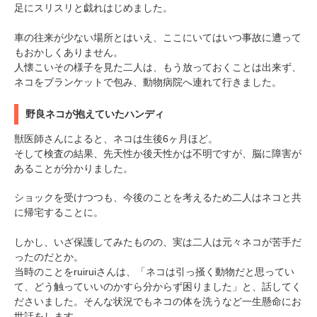
足にスリスリと戯れはじめました。
車の往来が少ない場所とはいえ、ここにいてはいつ事故に遭って
もおかしくありません。
人懐こいその様子を見た二人は、もう放っておくことは出来ず、
ネコをブランケットで包み、動物病院へ連れて行きました。
野良ネコが抱えていたハンディ
獣医師さんによると、ネコは生後6ヶ月ほど。
そして検査の結果、先天性か後天性かは不明ですが、脳に障害が
あることが分かりました。
ショックを受けつつも、今後のことを考えるため二人はネコと共
に帰宅することに。
しかし、いざ保護してみたものの、実は二人は元々ネコが苦手だ
ったのだとか。
当時のことをruiruiさんは、「ネコは引っ掻く動物だと思ってい
て、どう触っていいのかすら分からず困りました」と、話してく
ださいました。そんな状況でもネコの体を洗うなど一生懸命にお
世話をします。