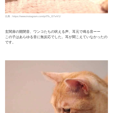
出典 : https://www.instagram.com/p/l7b_G7vrV1/
玄関扉の開閉音、ワンコたちの吠える声、耳元で鳴る音ーー
この子はあらゆる音に無反応でした。耳が聞こえていなかったの
です。