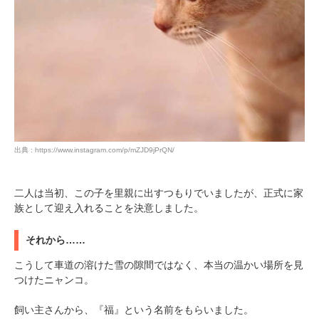
PECOアプリをダウンロード済みの方
アプリで開く
閉じる
出典 : https://www.instagram.com/p/mZJD9jPrQN/
二人は当初、この子を里親に出すつもりでいましたが、正式に家
族として迎え入れることを決意しました。
pecodogs
pecocats
いぬ部をフォロー
ねこ部をフォロー
それから……
こうして車道の溶けた雪の隙間ではなく、本当の温かい場所を見
つけたニャンコ。
アプリをダウンロードする
飼い主さんから、『福』という名前をもらいました。