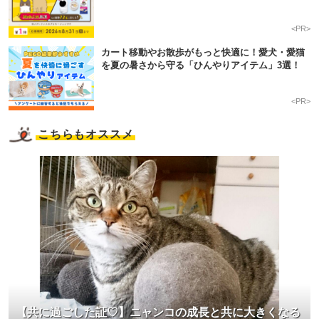
<PR>
カート移動やお散歩がもっと快適に！愛犬・愛猫
を夏の暑さから守る「ひんやりアイテム」3選！
<PR>
こちらもオススメ
【共に過ごした証♡】ニャンコの成長と共に大きくなる