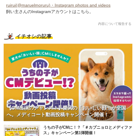
ruirui(@maruelmoruru)・Instagram photos and videos
飼い主さんのInstagramアカウントはこちら。
内容について報告する
イチオシの記事
<PR>
【CM出演のチャンス！】愛犬の「おいしい顔」が全国
へ。メディコート動画投稿キャンペーン開催！
うちの子がCMに！？「＃カブニョロとメディファ
ス」キャンペーン第1弾開催！