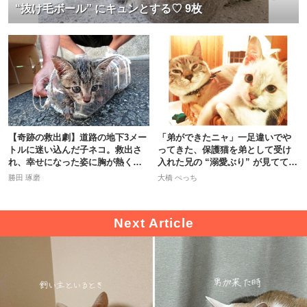
“抜け毛ボール” にキュンとする♡ 9枚
【奇跡の救出劇】道路の地下3メー
「弟ができたニャ」一足違いでや
トルに迷い込んだ子ネコ。救出さ
ってきた、保護猫を弟として受け
れ、幸せになった姿に胸が熱くな
入れた兄の “溺愛ぶり” が見てて和
る。
む♡
勝田 琢磨
大橋 ぺっち