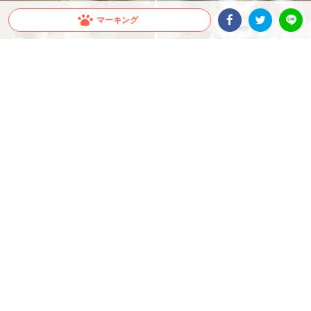
マーキング
Facebookシェア
Twitterシェア
LINE
出典 : https://www.tiktok.com/@lovegremlins
【同じ猫。男が来た瞬間、こうなります。】男嫌
いすぎるニャンコの豹変ぶりが話題！
美ねこさんだと思いきや…男性が来た瞬間、まさかの“別猫”へ！？ 男嫌いすぎるニャ
ンコ・ぺぺちゃんの変貌ぶりが激しすぎると話題です♪
2026.07.18 update
大橋 ぺっち
男嫌いすぎて別猫
TikTokユーザー
@lovegremlins
さん宅のニャンコ、ぺぺちゃんは
大の男嫌い。