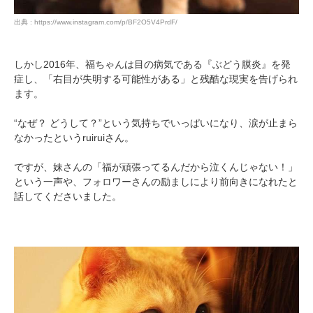
出典 : https://www.instagram.com/p/BF2O5V4PrdF/
しかし2016年、福ちゃんは目の病気である『ぶどう膜炎』を発
症し、「右目が失明する可能性がある」と残酷な現実を告げられ
ます。
“なぜ？ どうして？”という気持ちでいっぱいになり、涙が止まら
なかったというruiruiさん。
ですが、妹さんの「福が頑張ってるんだから泣くんじゃない！」
という一声や、フォロワーさんの励ましにより前向きになれたと
話してくださいました。