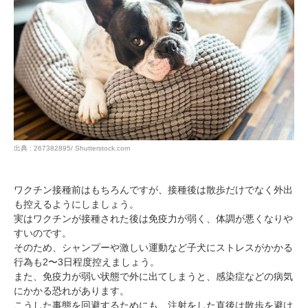
出典 : 267382895/ Shutterstock.com
ワクチン接種前はもちろんですが、接種後は散歩だけでなく外出
も控えるようにしましょう。
実はワクチンが接種された後は免疫力が弱く、体調が悪くなりや
すいのです。
そのため、シャンプーや激しい運動など子犬にストレスがかかる
PECOアプリをダウンロード済みの方
行為も2〜3日程度控えましょう。
また、免疫力が弱い状態で外に出てしまうと、感染症などの病気
アプリで開く
にかかる恐れがあります。
こうした事態を回避するためにも、注射をした直後は散歩を避け