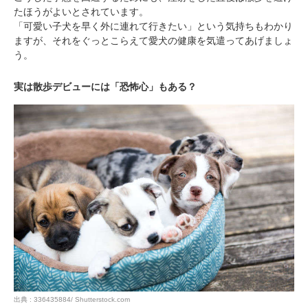
閉じる
たほうがよいとされています。
「可愛い子犬を早く外に連れて行きたい」という気持ちもわかり
ますが、それをぐっとこらえて愛犬の健康を気遣ってあげましょ
う。
実は散歩デビューには「恐怖心」もある？
pecodogs
pecocats
いぬ部をフォロー
ねこ部をフォロー
アプリをダウンロードする
出典 : 336435884/ Shutterstock.com