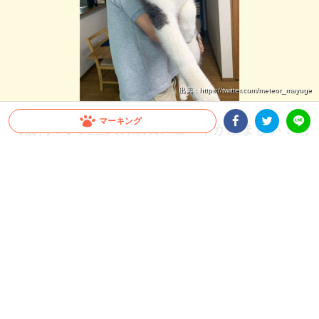
出典 : https://twitter.com/meteor_mayuge
マーキング
【驚愕！】大型犬の成長スピードが凄まじい！飼
Facebookシェア
Twitterシェア
い主さんも思わず…「これが5ヶ月の子犬ちゃん
LINE
ですか」
すぐに抱っこしていた頃が懐かしくなってしまうほど、大型犬の成長スピードは速い
もの。今回は、飼い主さんも驚いたシベリアンハスキーさんの生後1ヶ月から5ヶ月
の成長をご覧ください♪
2026.07.22 update
ミチ
“子犬” とは？？