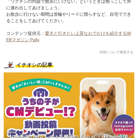
「ワクチンの問題で散歩にいけない」というときは抱っこして外
に連れ出してあげましょう。
お散歩に行けない期間は首輪やリードに慣らすなど、自宅ででき
ることをしてあげてください。
コンテンツ提供元：
愛犬と行きたい上質なおでかけを紹介するW
EBマガジン Pally
内容について報告する
イチオシの記事
<PR>
【CM出演のチャンス！】愛犬の「おいしい顔」が全国