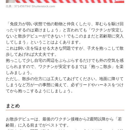
出典 : 371456794/ Shutterstock.com
「免疫力が弱い状態で他の動物と仲良くしたり、草むらを駆け回
ったりするのは避けましょう」と言われても「ワクチンが安定し
ないと散歩デビューができない！でもこのままだと若齢期に突入
してしまう」ということはよくあります。
これは飼い主を悩ませる大きな問題ですが、子犬を抱っこして散
歩してあげれば大丈夫です。
抱っこして少し自宅の周辺をぶらぶらするだけでも外の空気を感
じられますので、ワクチンが安定するまでは「抱っこ散歩」を楽
しみましょう。
ただし、散歩の仕方には工夫してあげてください。地面に降りて
しまうなど万が一の事態に備えて、必ずリードやハーネスをつけ
てから抱っこするようにしましょう。
まとめ
お散歩デビューは、最後のワクチン接種から2週間以降から「若
齢期」に入る前までがベストです。