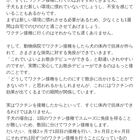
子犬もまだ新しい環境に慣れていないでしょうし、不安を感じて
いることもあるからです。
まずは新しい環境に慣れさせる必要があるため、少なくとも1週
間は自宅でのびのびと過ごさせてあげましょう。
ワクチン接種に行くのはそれからでも遅くありません。
そして、動物病院でワクチン接種をしたら犬の体内で抗体が作ら
れて、さまざまな病気に対する免疫ができていきます。
「これでいよいよお散歩デビューができる」と勘違いされやすい
のですが、実際に安心してお散歩デビューができるのはもっと後
のことです。
「どうしてワクチン接種をしたのにすぐ散歩に出かけることがで
きないの？」と思われるかもしれませんが、これにはワクチンの
効果が出てくるまでの期間が関係しています。
実はワクチンを接種したからといって、すぐに体内で抗体ができ
るわけではありません。
子犬の場合は、1回のワクチン接種でスムーズに免疫を得ること
が難しいため、数回に分けてワクチン接種をします。
だいたい、生後2ヶ月で1回目の接種を行い、3ヶ月目と4ヶ月目
にそれぞれ1回ずつのワクチン接種を行うことになっているの