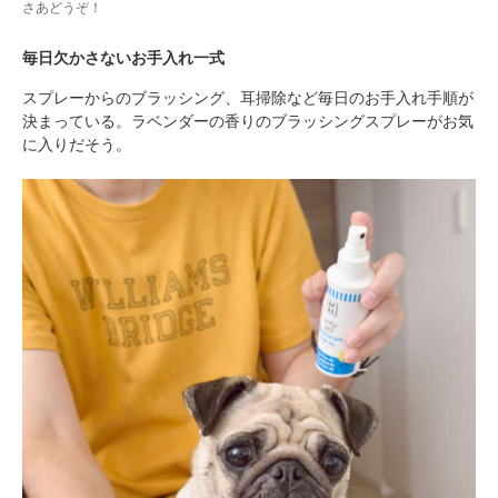
さあどうぞ！
毎日欠かさないお手入れ一式
PECOアプリをダウンロード済みの方
スプレーからのブラッシング、耳掃除など毎日のお手入れ手順が
アプリで開く
決まっている。ラベンダーの香りのブラッシングスプレーがお気
に入りだそう。
閉じる
pecodogs
pecocats
いぬ部をフォロー
ねこ部をフォロー
アプリをダウンロードする