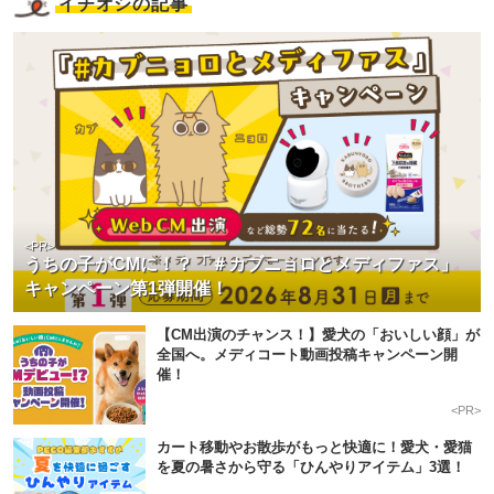
イチオシの記事
<PR>
うちの子がCMに！？「＃カブニョロとメディファス」
キャンペーン第1弾開催！
【CM出演のチャンス！】愛犬の「おいしい顔」が
全国へ。メディコート動画投稿キャンペーン開
催！
<PR>
カート移動やお散歩がもっと快適に！愛犬・愛猫
を夏の暑さから守る「ひんやりアイテム」3選！