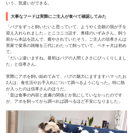
いう、気遣いができる。
大事なフードは実際にご主人が食べて確認してみた
「パグをずっと飼いたいと思っていて、ようやく念願の我が子を
迎え入れられました」とニコニコ話す、奥様のいずみさん。飼う
前から本誌を読んで、癒やされていたそう。ご主人の信孝さんは
実家で柴系の雑種を三代にわたって飼っていて、ペチャ犬は初め
て。
「だいぶ違いますね。最初はパグの人間くささにびっくりしまし
た」と信孝さん。
実際にアポを飼い始めてみて、パグの魅力にますますハマったお
2人は、食生活やお手入れについて調べるようになった。特に熱
が入ったのは信孝さんのほうだ。
「昔は食事の内容と皮膚の関係とか気にしていなかったのです
が、アポを飼ってから調べれば調べるほど不安になりました」