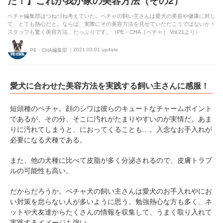
た！】これが我が家の美容方法（その2）
ペチャ編集部はつねづね考えていた。ペチャの飼い主さんは愛犬の美容や健康に対し
て、とても熱心だと。ならば、実際にその美容方法を見せていただこうではないか！
スタッフも驚く美容方法、たっぷりです。（PE・CHA［ペチャ］ Vol.21より）
2021.03.01 update
PE・CHA編集部
愛犬に合わせた美容方法を実践する飼い主さんに感服！
短頭種のペチャ。顔のシワは彼らのキュートなチャームポイント
であるが、その分、そこに汚れがたまりやすいのが実情だ。あま
りに汚れてしまうと、におってくることも…。入念なお手入れが
必要になる犬種である。
また、他の犬種に比べて皮脂が多く分泌されるので、皮膚トラブ
ルの可能性も高い。
だからだろうか。ペチャ犬の飼い主さんは愛犬のお手入れやにお
い対策を怠らない人が多いように思う。勉強熱心な方も多く、ネ
ットや犬友達からたくさんの情報を収集して、うまく取り入れて
実践するイメージも強い。