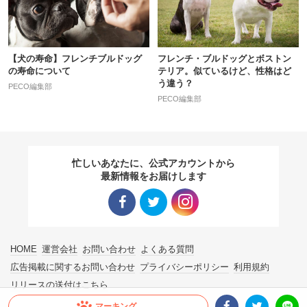
【犬の寿命】フレンチブルドッグ
フレンチ・ブルドッグとボストン
の寿命について
テリア。似ているけど、性格はど
う違う？
PECO編集部
PECO編集部
忙しいあなたに、公式アカウントから
最新情報をお届けします
Facebo
Twitter
Instagra
HOME
運営会社
お問い合わせ
よくある質問
ok リン
リンク
m リン
広告掲載に関するお問い合わせ
プライバシーポリシー
利用規約
リリースの送付はこちら
ク
ク
マーキング