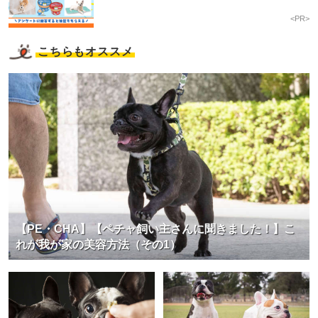
<PR>
こちらもオススメ
【PE・CHA】【ペチャ飼い主さんに聞きました！】こ
れが我が家の美容方法（その1）