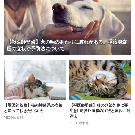
【獣医師監修】犬の喉のあたりに腫れがある。唾液腺嚢
腫の症状や予防法について
【獣医師監修】猫の神経系の病気
【獣医師監修】猫の頭部外傷に要
と知っておきたい症状
注意! 硬膜外血腫の症状と原因、対
処法
PECO編集部
PECO編集部