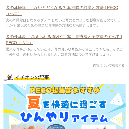
犬の耳掃除、しないとどうなる？ 耳掃除の頻度と方法 | PECO
（ペコ）
犬の耳掃除はしなきゃダメ？ しないと耳にどのような影響があるのでしょ
うか？ 愛犬のための簡単な耳掃除の方法なども紹介します。
犬の外耳炎！ 考えられる原因や症状、治療法と予防法のすべて |
PECO（ペコ）
愛犬が耳をかゆがっていたり、耳の臭いや耳あかが目立ってきたら、それは
「外耳炎」のせいかもしれません。対処方法について学びましょう。
内容について報告する
イチオシの記事