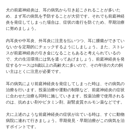
犬の前庭神経炎は、耳の病気から引き起こされることが多いた
め、まず耳の病気を予防することが大切です。それでも前庭神経
炎を発症してしまった場合は、症状の進行を防ぐため、早期治療
に努めましょう。
内耳炎や中耳炎、外耳炎に注意を払いつつ、耳に腫瘍ができてい
ないかを定期的にチェックするようにしましょう。また、ストレ
スが前庭神経炎の引き金になることもあると考えられているの
で、犬の生活環境には気を遣ってあげましょう。前庭神経炎を発
症するケースは8歳以上の高齢犬に多いので、その年頃の犬の飼
い主はとくに注意が必要です。
耳の病気により前庭神経炎を発症してしまった時は、その病気の
治療を行います。投薬治療や運動の制限など、前庭神経炎の症状
に合わせた治療も同時に施していきます。投薬治療で使用される
のは、抗めまい剤やビタミン剤、副腎皮質ホルモン薬などです。
犬に上述のような前庭神経炎の症状が出ている時は、すぐに動物
病院に連れて行きましょう。早期発見・早期治療がこの病気を治
すポイントです。