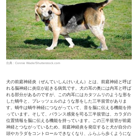
出典 : Connie Wade/Shutterstock.com
犬の前庭神経炎（ぜんていしんけいえん）とは、前庭神経と呼ば
れる脳神経に炎症が起きる病気です。犬の耳の奥には内耳と呼ば
れる部分があるのですが、この内耳にはカタツムリのような形を
した蝸牛と、プレッツェルのような形をした三半規管がありま
す。蝸牛は蝸牛神経につながっていて、音を脳に伝える機能を持
っています。そして、バランス感覚を司る三半規管は、カラダの
位置情報を脳に伝える機能を持っています。この三半規管が前庭
神経とつながっているため、前庭神経炎を発症すると犬が自分の
頭やカラダをコントロールできなくなり、ふらふら歩くようにな