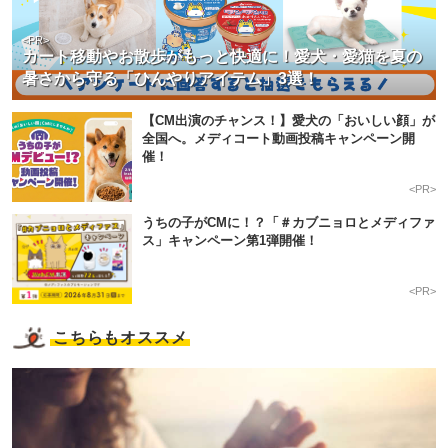
<PR>
カート移動やお散歩がもっと快適に！愛犬・愛猫を夏の
暑さから守る「ひんやりアイテム」3選！
【CM出演のチャンス！】愛犬の「おいしい顔」が
全国へ。メディコート動画投稿キャンペーン開
催！
<PR>
うちの子がCMに！？「＃カブニョロとメディファ
ス」キャンペーン第1弾開催！
<PR>
こちらもオススメ