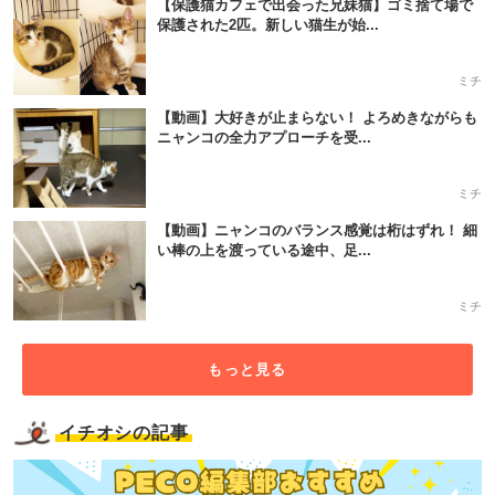
【保護猫カフェで出会った兄妹猫】ゴミ捨て場で
保護された2匹。新しい猫生が始...
ミチ
【動画】大好きが止まらない！ よろめきながらも
ニャンコの全力アプローチを受...
ミチ
【動画】ニャンコのバランス感覚は桁はずれ！ 細
い棒の上を渡っている途中、足...
ミチ
PECOアプリをダウンロード済みの方
もっと見る
アプリで開く
イチオシの記事
閉じる