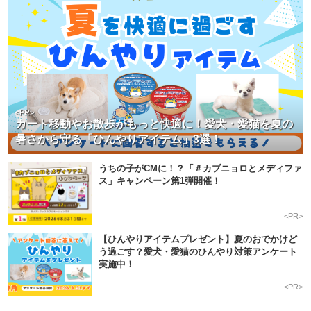
pecodogs
pecocats
いぬ部をフォロー
ねこ部をフォロー
<PR>
カート移動やお散歩がもっと快適に！愛犬・愛猫を夏の
暑さから守る「ひんやりアイテム」3選！
アプリをダウンロードする
うちの子がCMに！？「＃カブニョロとメディファ
ス」キャンペーン第1弾開催！
<PR>
【ひんやりアイテムプレゼント】夏のおでかけど
う過ごす？愛犬・愛猫のひんやり対策アンケート
実施中！
<PR>