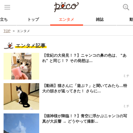
立ち
トップ
エンタメ
雑誌
TOP
エンタメ
エンタメ記事
【世紀の大発見！？】ニャンコの鼻の色は、 “あ
れ” と同じ！？ その発想は...
ミチ
【動画】猫さんに「遊ぶ？」と聞いてみたら…特
大の頷きが返ってきた！ さらに...
ミチ
【猫神様が降臨！？】青空に浮かぶニャンコの写
真が大反響 → どうやって撮影...