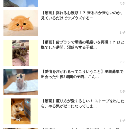
ミチ
【動画】揺れるお饅頭！？ 来るのか来ないのか、
見ているだけでウズウズするニ...
ミチ
【動画】歯ブラシで母猫の毛繕いを再現！？ ひと
撫でした瞬間、沼落ちする子猫...
ミチ
【愛情を注がれるってこういうこと】里親募集で
出会った生後2週間の子猫。こん...
ミチ
【動画】座り方が愛くるしい！ ストーブを出した
ら、やる気がゼロになってしま...
ミチ