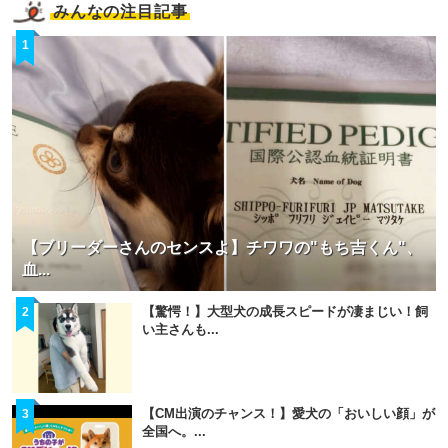
みんなの注目記事
1
【ブリーダーさんのセンスよ】チワワの"もち吉くん"、
血...
【驚愕！】大型犬の成長スピードが凄まじい！飼
2
い主さんも...
【CM出演のチャンス！】愛犬の「おいしい顔」が
3
全国へ。...